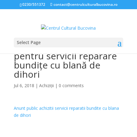
0230/551372
contact@centrulculturalbucovina.ro
Select Page
Anunț achiziție directă
pentru servicii reparare
bundițe cu blană de
dihori
Jul 6, 2018
|
Achiziții
|
0 comments
Anunt public achizitii servicii reparatii bundite cu blana
de dihori