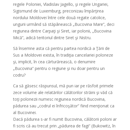
regele Poloniei, Vladislav Jagello, şi regele Ungariei,
Sigismund de Luxemburg, preconizau împărţirea
nordului Moldovei între cele două regate catolice,
ungurii urmând să stăpânească „Bucovina Mare”, deci
regiunea dintre Carpaţi şi Siret, iar polonii, „Bucovina
Mică”, adică teritoriul dintre Siret şi Nistru.
Să însemne asta că pentru partea nordică a Ţării de
Sus a Moldovei exista, în tradiţia cancelariei poloneze
şi, implicit, în cea cărturărească, o denumire
„Bucovina” pentru o regiune şi nu doar pentru un
codru?
Ca să găsesc răspunsul, mă pun iar pe răsfoit primele
zece volume ale relatărilor călătorilor străini şi văd că
toţi polonezii numesc regiunea nordică Bucovina,
pădurea sau „codrul ei înfricoşător” fiind menţionat ca
al Bucovinei.
Dacă pădurea s-ar fi numit Bucovina, călătorii poloni ar
fi scris că au trecut prin „pădurea de fagi” (Bukowitz, în