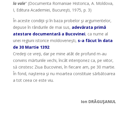
la vale
” (Documenta Romaniae Historica, A. Moldova,
I, Editura Academiei, Bucureşti, 1975, p. 3)
În aceste condiţii şi în baza probelor şi argumentelor,
depuse în rândurile de mai sus,
adevărata primă
atestare documentară a Bucovinei
, ca nume al
unei regiuni istorice moldoveneşti,
s-a făcut în data
de 30 Martie 1392
.
Credeţi ce vreţi, dar pe mine atât de profund m-au
convins mărturiile vechi, încât intenţionez ca, pe viitor,
să cinstesc Ziua Bucovinei, în fiecare am, pe 30 martie.
În fond, naşterea şi nu moartea constituie sărbătoarea
a tot ceea ce este viu.
Ion DRĂGUŞANUL