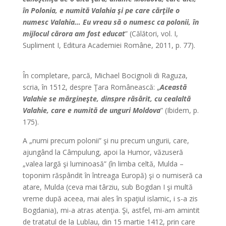
în Polonia, e numită Valahia şi pe care cărţile o
numesc Valahia… Eu vreau să o numesc ca polonii, în
mijlocul cărora am fost educat
” (Călători, vol. I,
Supliment I, Editura Academiei Române, 2011, p. 77).
În completare, parcă, Michael Bocignoli di Raguza,
scria, în 1512, despre Ţara Românească: „
Această
Valahie se mărgineşte, dinspre răsărit, cu cealaltă
Valahie, care e numită de unguri Moldova
” (Ibidem, p.
175).
A „numi precum polonii” şi nu precum ungurii, care,
ajungând la Câmpulung, apoi la Humor, văzuseră
„valea largă şi luminoasă” (în limba celtă, Mulda –
toponim răspândit în întreaga Europă) şi o numiseră ca
atare, Mulda (ceva mai târziu, sub Bogdan I şi multă
vreme după aceea, mai ales în spaţiul islamic, i s-a zis
Bogdania), mi-a atras atenţia. Şi, astfel, mi-am amintit
de tratatul de la Lublau, din 15 martie 1412, prin care