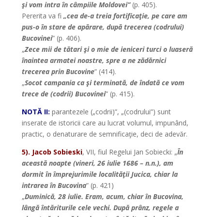
şi vom intra în câmpiile Moldovei”
(p. 405).
Pererita va fi
„cea de-a treia fortificaţie, pe care am
pus-o în stare de apărare, după trecerea (codrului)
Bucovinei
” (p. 406).
„
Zece mii de tătari şi o mie de ieniceri turci o luaseră
înaintea armatei noastre, spre a ne zădărnici
trecerea prin Bucovine
” (414).
„
Socot campania ca şi terminată, de îndată ce vom
trece de (codrii) Bucovinei
” (p. 415).
NOTĂ II:
parantezele („codrii)”, „(codrului”) sunt
inserate de istoricii care au lucrat volumul, impunând,
practic, o denaturare de semnificaţie, deci de adevăr.
5). Jacob Sobieski
, VII, fiul Regelui Jan Sobiecki: „
În
această noapte (vineri, 26 iulie 1686 – n.n.), am
dormit în împrejurimile localităţii Jucica, chiar la
intrarea în Bucovina
” (p. 421)
„
Duminică, 28 iulie. Eram, acum, chiar în Bucovina,
lângă întăriturile cele vechi. După prânz, regele a