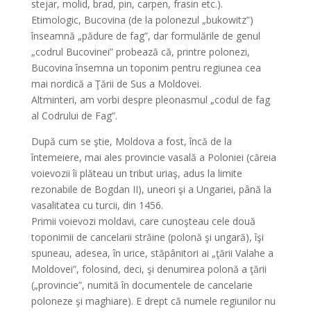
stejar, molid, brad, pin, carpen, frasin etc.).
Etimologic, Bucovina (de la polonezul „bukowitz”)
înseamnă „pădure de fag”, dar formulările de genul
„codrul Bucovinei” probează că, printre polonezi,
Bucovina însemna un toponim pentru regiunea cea
mai nordică a Ţării de Sus a Moldovei.
Altminteri, am vorbi despre pleonasmul „codul de fag
al Codrului de Fag”.
După cum se ştie, Moldova a fost, încă de la
întemeiere, mai ales provincie vasală a Poloniei (căreia
voievozii îi plăteau un tribut uriaş, adus la limite
rezonabile de Bogdan II), uneori şi a Ungariei, până la
vasalitatea cu turcii, din 1456.
Primii voievozi moldavi, care cunoşteau cele două
toponimii de cancelarii străine (polonă şi ungară), îşi
spuneau, adesea, în urice, stăpânitori ai „ţării Valahe a
Moldovei”, folosind, deci, şi denumirea polonă a ţării
(„provincie”, numită în documentele de cancelarie
poloneze şi maghiare). E drept că numele regiunilor nu