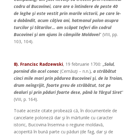
codru al Bucovinei, care are o întindere de peste 40
de leghe şi este vestit prin marile victorii, pe care le-
a dobândit, acum câţiva ani, hatmanul polon asupra
turcilor şi tătarilor… am scăpat teferi din codrul
Bucovinei şi am ajuns în câmpiile Moldovei
” (VIII, pp.
103, 104).
8). Francisc Radzewski
, 19 februarie 1700: „
Solul,
pornind din acel conac
(Cernăuţi – n.n.)
, a străbătut
cinci mile mari prin pădurea Bucovinei şi, de la Troian,
drum neîngrijit, foarte greu de străbătut, tot pe
dealuri şi prin păduri foarte dese, până la Târgul Siret
”
(VIII, p. 164).
Toate aceste citate probează că, în documentele de
cancelarie poloneză dar şi în mărturiile cu caracter
istoric, Bucovina însemna o regiune moldavă,
acoperită în bună parte cu păduri (de fag, dar şi de