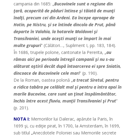
campania din 1685: „
Bucovinele sunt o regiune din
ţară, acoperită de păduri întinse şi tăiată de munţi
înalţi, precum cei din Ardeni. Ea începe aproape de
Hotin, pe Nistru, şi se întinde dincolo de Prut, până
departe în Valahia, la hotarele Moldovei şi
Transilvaniei, unde aceşti munţi se împart în mai
multe grupuri
” (Călători…, Supliment I, pp. 183, 184).
În 1686, trupele polone, cantonate la Pererita, „
au
rămas aici pe perioada întregii campanii şi nu s-au
alăturat oştirii decât după întoarcerea ei spre Sniatin,
dincoace de Bucovinele cele mari
” (p. 190).
De la Roman, oastea polonă „
a trecut Siretul, pentru
a ridica tabăra pe celălalt mal şi pentru a intra apoi în
marile Bucovine, care sunt un ţinut înspăimântător,
închis între acest fluviu, munţii Transilvaniei şi Prut
”
(p. 201).
NOTA I:
Memoriilor lui Dalerac, apărute la Paris, în
1699 şi, cu ediţie pirat, în 1700, la Amsterdam, în 1699,
sub titlul „Anecdotele Poloniei sau Memoriile secrete