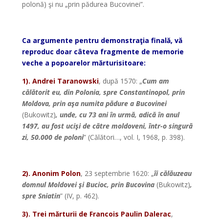
polonă) şi nu „prin pădurea Bucovinei”.
Ca argumente pentru demonstraţia finală, vă
reproduc doar câteva fragmente de memorie
veche a popoarelor mărturisitoare:
1). Andrei Taranowski
, după 1570: „
Cum am
călătorit eu, din Polonia, spre Constantinopol, prin
Moldova, prin aşa numita pădure a Bucovinei
(Bukowitz)
, unde, cu 73 ani în urmă, adică în anul
1497, au fost ucişi de către moldoveni, într-o singură
zi, 50.000 de poloni
” (Călători…, vol. I, 1968, p. 398).
2). Anonim Polon
, 23 septembrie 1620: „
îi călăuzeau
domnul Moldovei şi Bucioc, prin Bucovina
(Bukowitz)
,
spre Sniatin
” (IV, p. 462).
3). Trei mărturii de Francois Paulin Dalerac
,