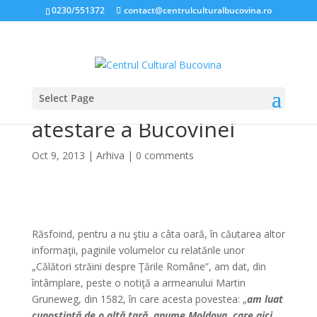
0230/551372
contact@centrulculturalbucovina.ro
Select Page
Adevărata primă
atestare a Bucovinei
Oct 9, 2013
|
Arhiva
|
0 comments
Răsfoind, pentru a nu ştiu a câta oară, în căutarea altor
informaţii, paginile volumelor cu relatările unor
„Călători străini despre Ţările Române”, am dat, din
întâmplare, peste o notiţă a armeanului Martin
Gruneweg, din 1582, în care acesta povestea: „
am luat
cunoştinţă de o altă ţară, anume Moldova, care aici,