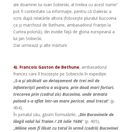
ale doamnei lui Ioan Sobieski, al treilea cu acest nume”
pot fi contestate ca informaţie, pentru că Dalerac a
scris după relatările altora (foloseşte pluralul Bucovina
ca şi marchizul de Bethune, ambasadorul Franţei la
Curtea polonă), din invidie faţă de gloria europeană a
lui Jan Sobiecki.
Dar urmează şi alte mărturii:
4). Francois Gaston de Bethune
, ambasadorul
francez care îl însoţeşte pe Sobiescki în expediţie:
„
S-a şi alcătuit un detaşament de trei mii de
infanterişti pentru a asigura, prin două mari forturi,
trecerea prin (codrul zis) Bucovina, unde armata
polonă s-a aflat într-un mare pericol, anul trecut
” (p.
404).
În jurnalul său, găsim formulările, „
Din Bucovinele de
lângă valul lui Traian / 28 iulie 1686
” (p. 405),
„
Mâine vom fi lăsat cu totul în urmă (codrii) Bucovinei