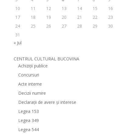
10
11
12
13
14
15
16
17
18
19
20
21
22
23
24
25
26
27
28
29
30
31
« Jul
CENTRUL CULTURAL BUCOVINA
Achiziții publice
Concursuri
Acte interne
Decizii numire
Declarații de avere și interese
Legea 153
Legea 349
Legea 544