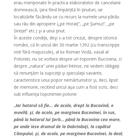
erau menţionate în practica elaboratelor de cancelarie
domnească, ţara fiind împărţită în ţinuturi, iar
localizările făcându-se cu recurs la numele unui pârâu
sau râu din apropiere („pe Horaiţ”, „pe Şumuz”, „pe
Sireţel” etc.) şi a unui ţinut.
În aceste condiţii, deşi s-a tot crezut, dinspre istoricii
români, că în uricul din 30 martie 1392 (cu transcripţie
voit fără majuscule), al lui Roman Vodă, vasal al
Poloniei, nu se vorbea despre un toponim Bucovina, ci
despre „natura” unei păduri întinse, ne vedem obligaţi
să renunţăm la supoziţii şi speculaţii savante,
caracteristice unui popor nemărturisitor şi, deci, lipsit
de memorie, recitind uricul aşa cum a fost scris, deci
sub influenţa toponimiei polone:
„
Iar hotarul să fie… de acolo, drept la Bucovină, o
movilă, şi, de acolo, pe marginea Bucovinei, în sus,
până la hotarul lui Şerb… până la Bucovina cea mare,
pe unde iese drumul de la Dobrinăuţi, la capătul
Câmpului, şi, de acolo, pe marginea Bucovinei, la deal,