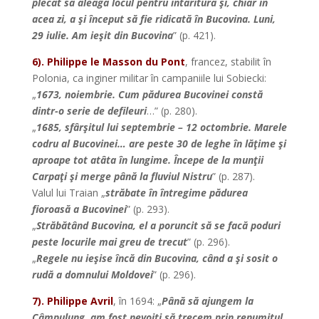
plecat să aleagă locul pentru întăritură şi, chiar în
acea zi, a şi început să fie ridicată în Bucovina.
Luni,
29 iulie. Am ieşit din Bucovina
” (p. 421).
6). Philippe le Masson du Pont
, francez, stabilit în
Polonia, ca inginer militar în campaniile lui Sobiecki:
„
1673, noiembrie. Cum pădurea Bucovinei constă
dintr-o serie de defileuri
…” (p. 280).
„
1685, sfârşitul lui septembrie – 12 octombrie. Marele
codru al Bucovinei… are peste 30 de leghe în lăţime şi
aproape tot atâta în lungime. Începe de la munţii
Carpaţi şi merge până la fluviul Nistru
” (p. 287).
Valul lui Traian „
străbate în întregime pădurea
fioroasă a Bucovinei
” (p. 293).
„
Străbătând Bucovina, el a poruncit să se facă poduri
peste locurile mai greu de trecut
” (p. 296).
„
Regele nu ieşise încă din Bucovina, când a şi sosit o
rudă a domnului Moldovei
” (p. 296).
7). Philippe Avril
, în 1694: „
Până să ajungem la
Câmpulung, am fost nevoiţi să trecem prin renumitul