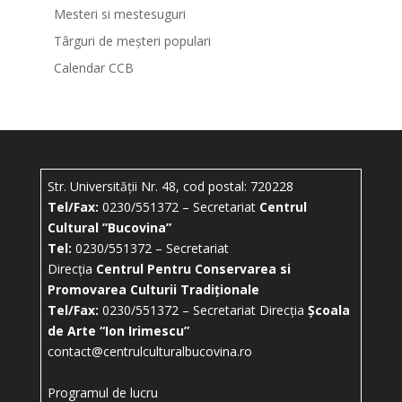
Mesteri si mestesuguri
Târguri de meșteri populari
Calendar CCB
Str. Universității Nr. 48, cod postal: 720228
Tel/Fax:
0230/551372 – Secretariat
Centrul
Cultural ”Bucovina”
Tel:
0230/551372 – Secretariat
Direcția
Centrul Pentru Conservarea si
Promovarea Culturii Tradiționale
Tel/Fax:
0230/551372 – Secretariat Direcția
Școala
de Arte “Ion Irimescu”
contact@centrulculturalbucovina.ro
Programul de lucru