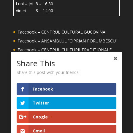
Luni – Joi 8 – 16:30
Vineri 8 – 14:00
Facebook – CENTRUL CULTURAL BUCOVINA
Facebook – ANSAMBLUL “CIPRIAN PORUMBESCU”
Facebook – CENTRUL CULTURII TRADITIONALE
Facebook – ȘCOALA DE ARTE ION IRIMESCU
Share This
SUCEAVA
Share this post with your friends!
Facebook – MEȘTERI DIN JUDETUL SUCEAVA
YouTube – CENTRUL CULTURAL BUCOVINA
Facebook
CONSILIUL JUDEȚEAN SUCEAVA
MUZEUL NAȚIONAL AL BUCOVINEI
Twitter
FESTIVALUL INTERNAȚIONAL CIPRIAN
Google+
PORUMBESCU
Gmail