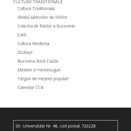
CULTURII TRADITIONALE
Cultura Traditionala
Ghidul iubitorilor de folclor
Colectia de folclor a Bucovinei
Carti
Cultura Moderna
Zicălașii
Bucovina Rock Castle
Mesteri si mestesuguri
Târguri de meșteri populari
Calendar CCB
Str. Universității Nr. 48, cod postal: 720228