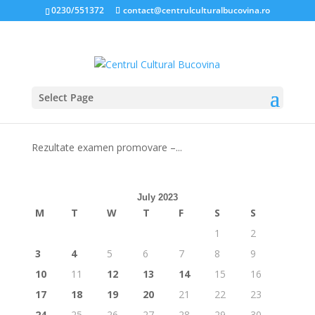
0230/551372
contact@centrulculturalbucovina.ro
Select Page
Rezultate examen de promovare – 14.07.2023
Jul 14, 2023
|
Concursuri
Rezultate examen promovare –...
July 2023
M
T
W
T
F
S
S
1
2
3
4
5
6
7
8
9
10
11
12
13
14
15
16
17
18
19
20
21
22
23
24
25
26
27
28
29
30