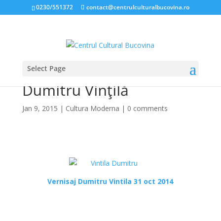
0230/551372
contact@centrulculturalbucovina.ro
Select Page
VIDEO: Vernisaj Expoziţie
Dumitru Vinţilă
Jan 9, 2015
|
Cultura Moderna
|
0 comments
*
Vernisaj Dumitru Vintila 31 oct 2014
*