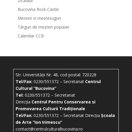
Zicălașii
Bucovina Rock Castle
Mesteri si mestesuguri
Târguri de meșteri populari
Calendar CCB
Str. Universității Nr. 48, cod postal: 720228
Tel/Fax:
0230/551372 – Secretariat
Centrul
Cultural ”Bucovina”
Tel:
0230/551372 – Secretariat
Direcția
Centrul Pentru Conservarea si
Promovarea Culturii Tradiționale
Tel/Fax:
0230/551372 – Secretariat Direcția
Școala
de Arte “Ion Irimescu”
contact@centrulculturalbucovina.ro