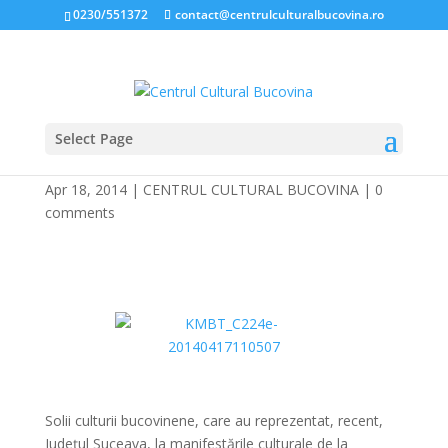
0230/551372
contact@centrulculturalbucovina.ro
Select Page
“Diplomaţi”, în Germania
Apr 18, 2014
|
CENTRUL CULTURAL BUCOVINA
|
0
comments
*
*
Solii culturii bucovinene, care au reprezentat, recent,
Judeţul Suceava, la manifestările culturale de la