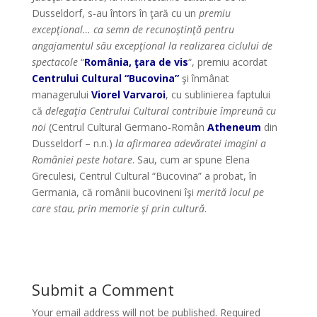
Dusseldorf, s-au întors în ţară cu un
premiu
excepţional… ca semn de recunoştinţă pentru
angajamentul său excepţional la realizarea ciclului de
spectacole
“
România, ţara de vis
“, premiu acordat
Centrului Cultural “Bucovina”
şi înmânat
managerului
Viorel Varvaroi
, cu sublinierea faptului
că
delegaţia Centrului Cultural contribuie împreună cu
noi
(Centrul Cultural Germano-Român
Atheneum
din
Dusseldorf – n.n.)
la afirmarea adevăratei imagini a
României peste hotare
. Sau, cum ar spune Elena
Greculesi, Centrul Cultural “Bucovina” a probat, în
Germania, că românii bucovineni îşi
merită locul pe
care stau,
prin memorie şi prin cultură
.
Submit a Comment
Your email address will not be published.
Required