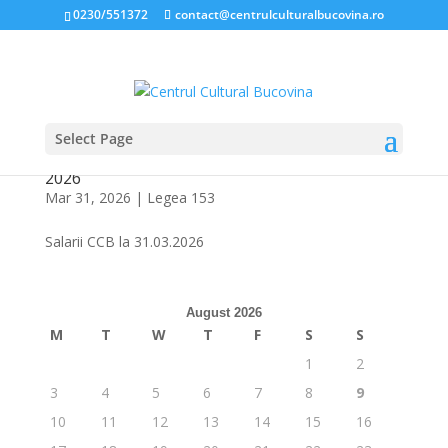
0230/551372
contact@centrulculturalbucovina.ro
Select Page
NIVELUL SALARIILOR ÎN CADRUL CENTRULUI
CULTURAL BUCOVINA, LA DATA DE 31 MARTIE
2026
Mar 31, 2026
|
Legea 153
Salarii CCB la 31.03.2026
August 2026
M
T
W
T
F
S
S
1
2
3
4
5
6
7
8
9
10
11
12
13
14
15
16