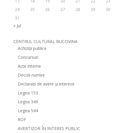
17
18
19
20
21
22
23
24
25
26
27
28
29
30
31
« Jul
CENTRUL CULTURAL BUCOVINA
Achiziții publice
Concursuri
Acte interne
Decizii numire
Declarații de avere și interese
Legea 153
Legea 349
Legea 544
ROF
AVERTIZOR ÎN INTERES PUBLIC