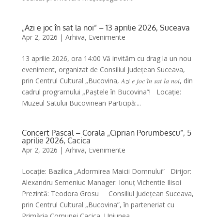
„Azi e joc în sat la noi” – 13 aprilie 2026, Suceava
Apr 2, 2026
|
Arhiva
,
Evenimente
13 aprilie 2026, ora 14:00 Vă invităm cu drag la un nou
eveniment, organizat de Consiliul Județean Suceava,
prin Centrul Cultural „Bucovina, 𝐴𝑧𝑖 𝑒 𝑗𝑜𝑐 𝑖̂𝑛 𝑠𝑎𝑡 𝑙𝑎 𝑛𝑜𝑖, din
cadrul programului „Paștele în Bucovina”! Locație:
Muzeul Satului Bucovinean Participă:...
Concert Pascal – Corala „Ciprian Porumbescu”, 5
aprilie 2026, Cacica
Apr 2, 2026
|
Arhiva
,
Evenimente
Locație: Bazilica „Adormirea Maicii Domnului” Dirijor:
Alexandru Semeniuc Manager: Ionuț Vichentie Ilisoi
Prezintă: Teodora Grosu Consiliul Județean Suceava,
prin Centrul Cultural „Bucovina”, în parteneriat cu
Primăria Comunei Cacica, Uniunea...