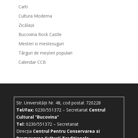
Carti
Cultura Moderna
Zicălașii
Bucovina Rock Castle
Mesteri si mestesuguri
Târguri de meșteri populari
Calendar CCB
Str. Universității Nr. 48, cod postal: 720228
Tel/Fax:
0230/551372 – Secretariat
Centrul
Cultural ”Bucovina”
Tel:
0230/551372 – Secretariat
Direcția
Centrul Pentru Conservarea si