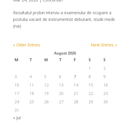
Rezultatul probei interviu a examenului de ocupare a
postului vacant de instrumentist debutant, studii medii
(nai)
« Older Entries
Next Entries »
August 2026
M
T
W
T
F
S
S
1
2
3
4
5
6
7
8
9
10
11
12
13
14
15
16
17
18
19
20
21
22
23
24
25
26
27
28
29
30
31
« Jul