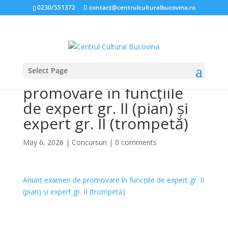
0230/551372
contact@centrulculturalbucovina.ro
Select Page
Anunț examen de
promovare în funcțiile
de expert gr. II (pian) și
expert gr. II (trompetă)
May 6, 2026
|
Concursuri
|
0 comments
Anunț examen de promovare în funcțiile de expert gr. II
(pian) și expert gr. II (trompetă)