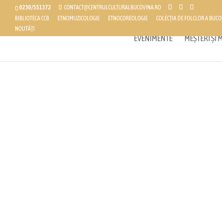
0230/551372
CONTACT@CENTRULCULTURALBUCOVINA.RO
BIBLIOTECA CCB
ETNOMUZICOLOGIE
ETNOCOREOLOGIE
COLECȚIA DE FOLCLOR A BUCO
NOUTĂȚI
EVENIMENTE
MEȘTERI ȘI
Centrul C
Bucovina
Explorați tradițiile bogate și arta autentică a r
evenimente și spectacole unice.