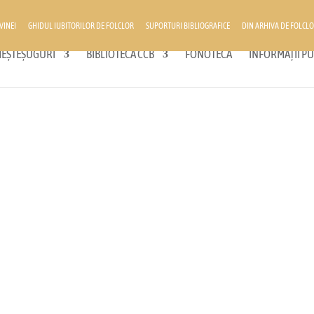
VINEI
GHIDUL IUBITORILOR DE FOLCLOR
SUPORTURI BIBLIOGRAFICE
DIN ARHIVA DE FOLCLO
 MEȘTEȘUGURI
BIBLIOTECA CCB
FONOTECĂ
INFORMAȚII PU
ultural
egiunii noastre, unde cultura prinde viață prin