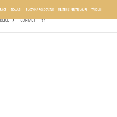
R CCB
ZICALAȘII
BUCOVINA ROCK CASTLE
MEȘTERI ȘI MEȘTEȘUGURI
TÂRGURI
BLICE
CONTACT