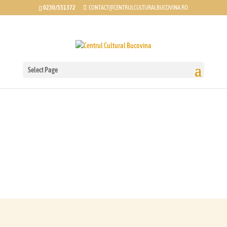
0230/551372
CONTACT@CENTRULCULTURALBUCOVINA.RO
Select Page
GHIDUL IUBITORILOR
DE FOLCLOR
MANUAL DE EDUCAŢIE CULTURALĂ CU
APARIŢIE PERIODICĂ ANUALĂ,
responsabil Muzicolog dr. Constanţa
Cristescu