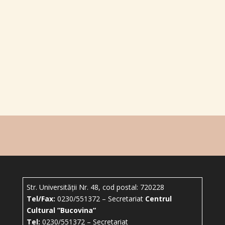
Ghidul iubitorilor de folclor
10/2020
Str. Universității Nr. 48, cod postal: 720228
Tel/Fax:
0230/551372 – Secretariat
Centrul
Cultural ”Bucovina”
Tel:
0230/551372 – Secretariat