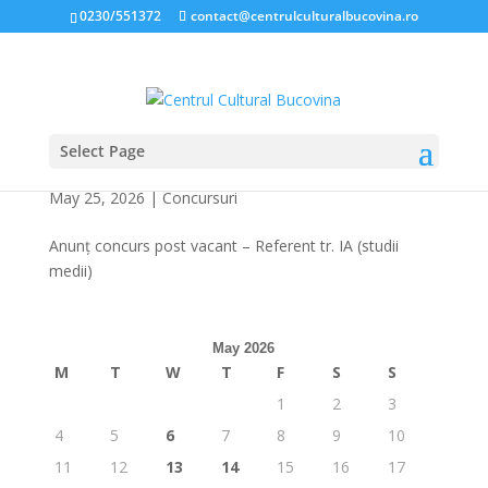
0230/551372
contact@centrulculturalbucovina.ro
Select Page
Anunț concurs post vacant – Referent tr. IA
(studii medii)
May 25, 2026
|
Concursuri
Anunț concurs post vacant – Referent tr. IA (studii
medii)
May 2026
M
T
W
T
F
S
S
1
2
3
4
5
6
7
8
9
10
11
12
13
14
15
16
17