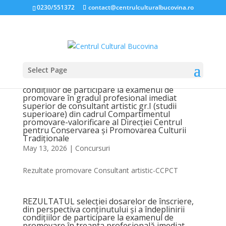
0230/551372
contact@centrulculturalbucovina.ro
Select Page
REZULTATUL selecției dosarelor de înscriere,
din perspectiva conținutului și a îndeplinirii
condițiilor de participare la examenul de
promovare în gradul profesional imediat
superior de consultant artistic gr.I (studii
superioare) din cadrul Compartimentul
promovare-valorificare al Direcției Centrul
pentru Conservarea și Promovarea Culturii
Tradiționale
May 13, 2026
|
Concursuri
Rezultate promovare Consultant artistic-CCPCT
REZULTATUL selecției dosarelor de înscriere,
din perspectiva conținutului și a îndeplinirii
condițiilor de participare la examenul de
promovare în treapta profesională imediat