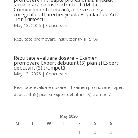
superioară de Instructor tr. III (M) la
Compartimentul muzică, arte vizuale și
coregrafie al Direcției Școala Populară de Artă
„Ion Irimescu”
May 13, 2026
|
Concursuri
Rezultate promovare Instructor tr-III- SPAII
Rezultate evaluare dosare – Examen
promovare Expert debutant (S) pian și Expert
debutant (S) trompetă
May 13, 2026
|
Concursuri
Rezultate evaluare dosare – Examen promovare Expert
debutant (S) pian și Expert debutant (S) trompetă
May 2026
M
T
W
T
F
S
S
1
2
3