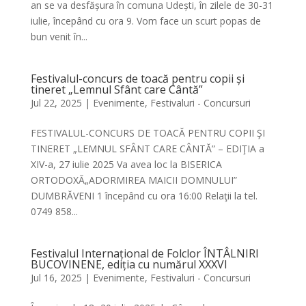
an se va desfășura în comuna Udești, în zilele de 30-31
iulie, începând cu ora 9. Vom face un scurt popas de
bun venit în...
Festivalul-concurs de toacă pentru copii și
tineret „Lemnul Sfânt care Cântă”
Jul 22, 2025
|
Evenimente
,
Festivaluri - Concursuri
FESTIVALUL-CONCURS DE TOACĂ PENTRU COPII ŞI
TINERET „LEMNUL SFÂNT CARE CÂNTĂ” – EDIŢIA a
XIV-a, 27 iulie 2025 Va avea loc la BISERICA
ORTODOXĂ„ADORMIREA MAICII DOMNULUI”
DUMBRĂVENI 1 începând cu ora 16:00 Relaţii la tel.
0749 858...
Festivalul Internațional de Folclor ÎNTÂLNIRI
BUCOVINENE, ediția cu numărul XXXVI
Jul 16, 2025
|
Evenimente
,
Festivaluri - Concursuri