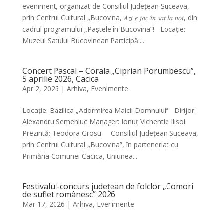
eveniment, organizat de Consiliul Județean Suceava,
prin Centrul Cultural „Bucovina, 𝐴𝑧𝑖 𝑒 𝑗𝑜𝑐 𝑖̂𝑛 𝑠𝑎𝑡 𝑙𝑎 𝑛𝑜𝑖, din
cadrul programului „Paștele în Bucovina”! Locație:
Muzeul Satului Bucovinean Participă:...
Concert Pascal – Corala „Ciprian Porumbescu”,
5 aprilie 2026, Cacica
Apr 2, 2026
|
Arhiva
,
Evenimente
Locație: Bazilica „Adormirea Maicii Domnului” Dirijor:
Alexandru Semeniuc Manager: Ionuț Vichentie Ilisoi
Prezintă: Teodora Grosu Consiliul Județean Suceava,
prin Centrul Cultural „Bucovina”, în parteneriat cu
Primăria Comunei Cacica, Uniunea...
Festivalul-concurs județean de folclor „Comori
de suflet românesc” 2026
Mar 17, 2026
|
Arhiva
,
Evenimente