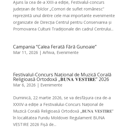
Ajuns la cea de-a XXII-a ediție, Festivalul-concurs
județean de folclor „Comori de suflet românesc”
reprezintă unul dintre cele mai importante evenimente
organizate de Direcția Centrul pentru Conservarea și
Promovarea Culturii Tradiționale din cadrul Centrului...
Campania “Calea Ferată Fără Gunoaie”
Mar 11, 2026
|
Arhiva
,
Evenimente
Festivalul-Concurs Național de Muzică Corală
Religioasă Ortodoxă „𝐁𝐔𝐍𝐀 𝐕𝐄𝐒𝐓𝐈𝐑𝐄” 2026
Mar 6, 2026
|
Evenimente
Duminică, 22 martie 2026, se va desfășura cea de-a
XXXIV-a ediție a Festivalului-Concurs Național de
Muzică Corală Religioasă Ortodoxă „𝐁𝐔𝐍𝐀 𝐕𝐄𝐒𝐓𝐈𝐑𝐄”
în localitatea Fundu Moldovei Regulament BUNA
VESTIRE 2026 Fișă de...