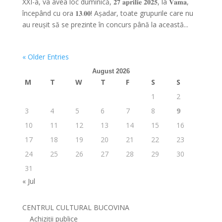
XXI-a, va avea loc duminică, 𝟐𝟕 𝐚𝐩𝐫𝐢𝐥𝐢𝐞 𝟐𝟎𝟐𝟓, la 𝐕𝐚𝐦𝐚,
începând cu ora 𝟏𝟑.𝟎𝟎! Așadar, toate grupurile care nu
au reușit să se prezinte în concurs până la această...
« Older Entries
August 2026
M
T
W
T
F
S
S
1
2
3
4
5
6
7
8
9
10
11
12
13
14
15
16
17
18
19
20
21
22
23
24
25
26
27
28
29
30
31
« Jul
CENTRUL CULTURAL BUCOVINA
Achiziții publice