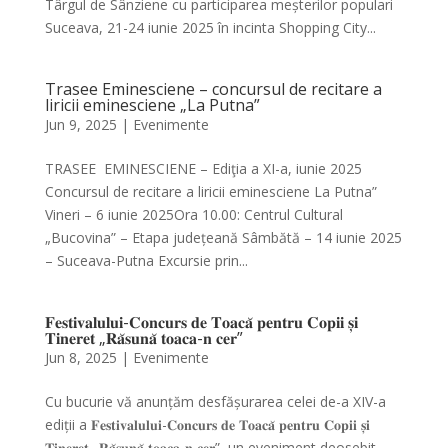
Târgul de Sânziene cu participarea meșterilor populari
Suceava, 21-24 iunie 2025 în incinta Shopping City...
Trasee Eminesciene – concursul de recitare a
liricii eminesciene „La Putna”
Jun 9, 2025
|
Evenimente
TRASEE EMINESCIENE – Ediţia a XI-a, iunie 2025
Concursul de recitare a liricii eminesciene La Putna”
Vineri – 6 iunie 2025Ora 10.00: Centrul Cultural
„Bucovina” – Etapa județeană Sâmbătă – 14 iunie 2025
– Suceava-Putna Excursie prin...
𝐅𝐞𝐬𝐭𝐢𝐯𝐚𝐥𝐮𝐥𝐮𝐢-𝐂𝐨𝐧𝐜𝐮𝐫𝐬 𝐝𝐞 𝐓𝐨𝐚𝐜𝐚̆ 𝐩𝐞𝐧𝐭𝐫𝐮 𝐂𝐨𝐩𝐢𝐢 𝐬̦𝐢
𝐓𝐢𝐧𝐞𝐫𝐞𝐭 „𝐑𝐚̆𝐬𝐮𝐧𝐚̆ 𝐭𝐨𝐚𝐜𝐚-𝐧 𝐜𝐞𝐫”
Jun 8, 2025
|
Evenimente
Cu bucurie vă anunțăm desfășurarea celei de-a XIV-a
ediții a 𝐅𝐞𝐬𝐭𝐢𝐯𝐚𝐥𝐮𝐥𝐮𝐢-𝐂𝐨𝐧𝐜𝐮𝐫𝐬 𝐝𝐞 𝐓𝐨𝐚𝐜𝐚̆ 𝐩𝐞𝐧𝐭𝐫𝐮 𝐂𝐨𝐩𝐢𝐢 𝐬̦𝐢
𝐓𝐢𝐧𝐞𝐫𝐞𝐭 „𝐑𝐚̆𝐬𝐮𝐧𝐚̆ 𝐭𝐨𝐚𝐜𝐚-𝐧 𝐜𝐞𝐫”, un eveniment deosebit