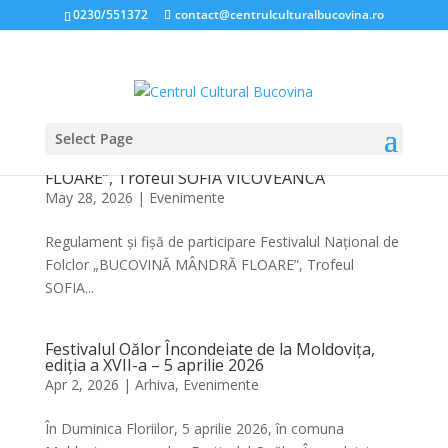
0230/551372
contact@centrulculturalbucovina.ro
Select Page
Regulament și fișă de participare Festivalul
Național de Folclor „BUCOVINĂ MÂNDRĂ
FLOARE”, Trofeul SOFIA VICOVEANCA
May 28, 2026
|
Evenimente
Regulament și fișă de participare Festivalul Național de
Folclor „BUCOVINĂ MÂNDRĂ FLOARE”, Trofeul
SOFIA...
Festivalul Oălor Încondeiate de la Moldovița,
ediția a XVII-a – 5 aprilie 2026
Apr 2, 2026
|
Arhiva
,
Evenimente
În Duminica Floriilor, 5 aprilie 2026, în comuna