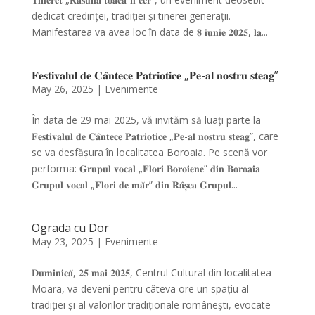
dedicat credinței, tradiției și tinerei generații.
Manifestarea va avea loc în data de 𝟖 𝐢𝐮𝐧𝐢𝐞 𝟐𝟎𝟐𝟓, 𝐥𝐚...
𝐅𝐞𝐬𝐭𝐢𝐯𝐚𝐥𝐮𝐥 𝐝𝐞 𝐂𝐚̂𝐧𝐭𝐞𝐜𝐞 𝐏𝐚𝐭𝐫𝐢𝐨𝐭𝐢𝐜𝐞 „𝐏𝐞-𝐚𝐥 𝐧𝐨𝐬𝐭𝐫𝐮 𝐬𝐭𝐞𝐚𝐠”
May 26, 2025
|
Evenimente
În data de 29 mai 2025, vă invităm să luați parte la
𝐅𝐞𝐬𝐭𝐢𝐯𝐚𝐥𝐮𝐥 𝐝𝐞 𝐂𝐚̂𝐧𝐭𝐞𝐜𝐞 𝐏𝐚𝐭𝐫𝐢𝐨𝐭𝐢𝐜𝐞 „𝐏𝐞-𝐚𝐥 𝐧𝐨𝐬𝐭𝐫𝐮 𝐬𝐭𝐞𝐚𝐠”, care
se va desfășura în localitatea Boroaia. Pe scenă vor
performa: 𝐆𝐫𝐮𝐩𝐮𝐥 𝐯𝐨𝐜𝐚𝐥 „𝐅𝐥𝐨𝐫𝐢 𝐁𝐨𝐫𝐨𝐢𝐞𝐧𝐞” 𝐝𝐢𝐧 𝐁𝐨𝐫𝐨𝐚𝐢𝐚
𝐆𝐫𝐮𝐩𝐮𝐥 𝐯𝐨𝐜𝐚𝐥 „𝐅𝐥𝐨𝐫𝐢 𝐝𝐞 𝐦𝐚̆𝐫” 𝐝𝐢𝐧 𝐑𝐚̂𝐬̦𝐜𝐚 𝐆𝐫𝐮𝐩𝐮𝐥...
Ograda cu Dor
May 23, 2025
|
Evenimente
𝐃𝐮𝐦𝐢𝐧𝐢𝐜𝐚̆, 𝟐𝟓 𝐦𝐚𝐢 𝟐𝟎𝟐𝟓, Centrul Cultural din localitatea
Moara, va deveni pentru câteva ore un spațiu al
tradiției și al valorilor tradiționale românești, evocate