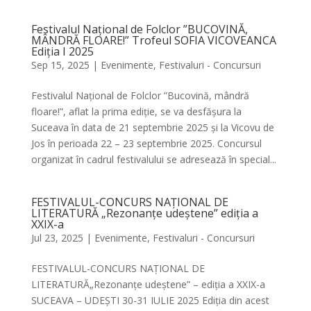
Festivalul Național de Folclor ”BUCOVINĂ,
MÂNDRĂ FLOARE!” Trofeul SOFIA VICOVEANCA
Ediția I 2025
Sep 15, 2025
|
Evenimente
,
Festivaluri - Concursuri
Festivalul Național de Folclor ”Bucovină, mândră
floare!”, aflat la prima ediție, se va desfășura la
Suceava în data de 21 septembrie 2025 și la Vicovu de
Jos în perioada 22 – 23 septembrie 2025. Concursul
organizat în cadrul festivalului se adresează în special...
FESTIVALUL-CONCURS NAȚIONAL DE
LITERATURĂ „Rezonanțe udeștene” ediția a
XXIX-a
Jul 23, 2025
|
Evenimente
,
Festivaluri - Concursuri
FESTIVALUL-CONCURS NAȚIONAL DE
LITERATURĂ„Rezonanțe udeștene” – ediția a XXIX-a
SUCEAVA – UDEȘTI 30-31 IULIE 2025 Ediția din acest