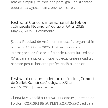
atât de simplu și frumos prin port, grai, joc și cântec
popular. La ,,giocul” din OGRADĂ – care...
Festivalul-Concurs internațional de folclor
„Cântecele Neamului” ediția a-XV-a, 2025
May 22, 2025
|
Evenimente
Şcoala Populară de Artă ,,Ion Irimescu” a organizat în
perioada 19-22 mai 2025, Festivalul-concurs
internațional de folclor „Cântecele Neamului”, ediția a
XV-a, care a avut ca principal obiectiv crearea cadrului
necesar pentru lansarea profesională a tinerilor...
Festivalul-concurs județean de folclor „Comori
de Suflet Românesc” ediția a XXI-a
Apr 15, 2025
|
Evenimente
Ultima fază zonală a Festivalului Concurs Județean de
Folclor ,,𝐂𝐎𝐌𝐎𝐑𝐈 𝐃𝐄 𝐒𝐔𝐅𝐋𝐄𝐓 𝐑𝐎𝐌𝐀̂𝐍𝐄𝐒𝐂”, ediția a