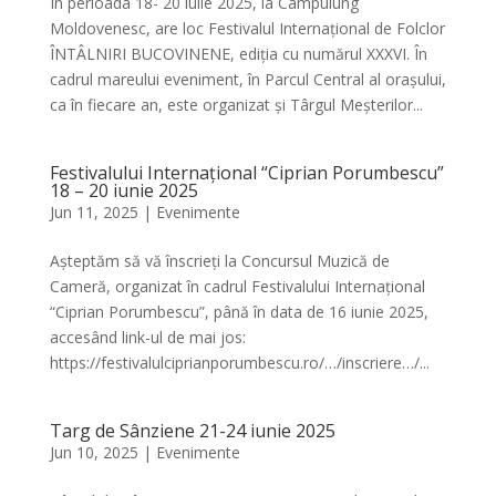
În perioada 18- 20 iulie 2025, la Câmpulung
Moldovenesc, are loc Festivalul Internațional de Folclor
ÎNTÂLNIRI BUCOVINENE, ediția cu numărul XXXVI. În
cadrul mareului eveniment, în Parcul Central al orașului,
ca în fiecare an, este organizat și Târgul Meșterilor...
Festivalului Internațional “Ciprian Porumbescu”
18 – 20 iunie 2025
Jun 11, 2025
|
Evenimente
Așteptăm să vă înscrieți la Concursul Muzică de
Cameră, organizat în cadrul Festivalului Internațional
“Ciprian Porumbescu”, până în data de 16 iunie 2025,
accesând link-ul de mai jos:
https://festivalulciprianporumbescu.ro/…/inscriere…/...
Targ de Sânziene 21-24 iunie 2025
Jun 10, 2025
|
Evenimente