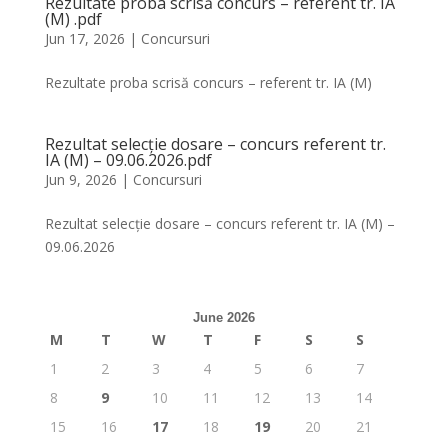
Rezultate proba scrisă concurs – referent tr. IA
(M) .pdf
Jun 17, 2026
|
Concursuri
Rezultate proba scrisă concurs – referent tr. IA (M)
Rezultat selecție dosare – concurs referent tr.
IA (M) – 09.06.2026.pdf
Jun 9, 2026
|
Concursuri
Rezultat selecție dosare – concurs referent tr. IA (M) –
09.06.2026
June 2026
M
T
W
T
F
S
S
1
2
3
4
5
6
7
8
9
10
11
12
13
14
15
16
17
18
19
20
21