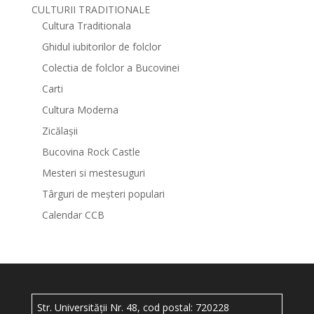
CULTURII TRADITIONALE
Cultura Traditionala
Ghidul iubitorilor de folclor
Colectia de folclor a Bucovinei
Carti
Cultura Moderna
Zicălașii
Bucovina Rock Castle
Mesteri si mestesuguri
Târguri de meșteri populari
Calendar CCB
Str. Universității Nr. 48, cod postal: 720228