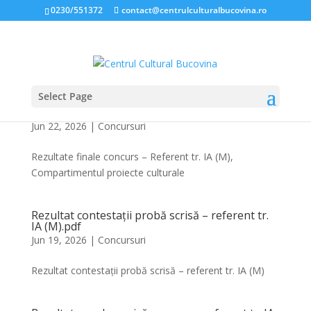
0230/551372
contact@centrulculturalbucovina.ro
Select Page
Rezultate finale concurs – Referent tr. IA (M),
Compartimentul proiecte culturale.pdf
Jun 22, 2026
|
Concursuri
Rezultate finale concurs – Referent tr. IA (M),
Compartimentul proiecte culturale
Rezultat contestații probă scrisă – referent tr.
IA (M).pdf
Jun 19, 2026
|
Concursuri
Rezultat contestații probă scrisă – referent tr. IA (M)