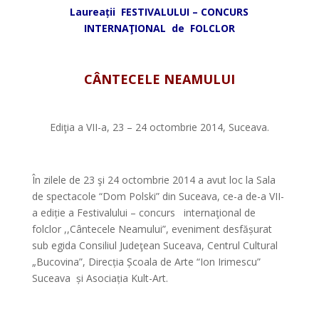
Laureații FESTIVALULUI – CONCURS
INTERNAŢIONAL de FOLCLOR
*
CÂNTECELE NEAMULUI
*
Ediţia a VII-a, 23 – 24 octombrie 2014, Suceava.
*
În zilele de 23 şi 24 octombrie 2014 a avut loc la Sala
de spectacole “Dom Polski” din Suceava, ce-a de-a VII-
a ediție a Festivalului – concurs internaţional de
folclor ,,Cântecele Neamului”, eveniment desfășurat
sub egida Consiliul Judeţean Suceava, Centrul Cultural
„Bucovina”, Direcția Școala de Arte “Ion Irimescu”
Suceava și Asociația Kult-Art.
*