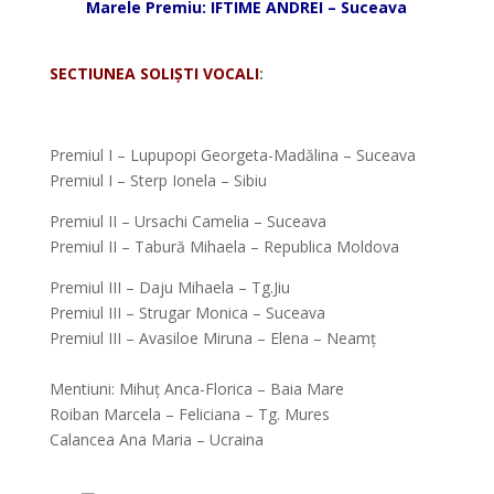
Marele Premiu: IFTIME ANDREI – Suceava
*
SECTIUNEA SOLIȘTI VOCALI
:
*
Premiul I – Lupupopi Georgeta-Madălina – Suceava
Premiul I – Sterp Ionela – Sibiu
Premiul II – Ursachi Camelia – Suceava
Premiul II – Tabură Mihaela – Republica Moldova
Premiul III – Daju Mihaela – Tg.Jiu
Premiul III – Strugar Monica – Suceava
Premiul III – Avasiloe Miruna – Elena – Neamț
*
Mentiuni: Mihuț Anca-Florica – Baia Mare
Roiban Marcela – Feliciana – Tg. Mures
Calancea Ana Maria – Ucraina
*