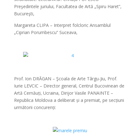
Preşedintele juriului, Facultatea de Artă „Spiru Haret”,
Bucureşti,
Margareta CLIPA – Interpret folcloric Ansamblul
„Ciprian Porumbescu” Suceava,
*
*
Prof. Ion DRĂGAN – Şcoala de Arte Târgu-Jiu, Prof.
Iurie LEVCIC – Director general, Centrul Bucovinean de
Artă Cernăuți, Ucraina, Dirijor Vasile PANAINTE –
Republica Moldova a deliberat și a premiat, pe secțiuni
următorii concurenți:
*