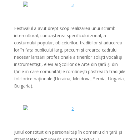
*
Festivalul a avut drept scop realizarea unui schimb
intercultural, cunoașterea specificului zonal, a
costumului popular, obiceiurilor, tradițiilor și aducerea
lor în fața publicului larg, precum și crearea cadrului
necesar lansării profesionale a tinerilor solişti vocali şi
instrumentişti, elevi ai Şcolilor de Arte din ţară şi din
ţările în care comunităţile româneşti păstrează tradiţiile
folclorice naţionale (Ucraina, Moldova, Serbia, Ungaria,
Bulgaria).
*
*
Juriul constituit din personalităţi în domeniu din ţară şi
străinătate: Lect.univ.dr. Crinuța POPESCU –