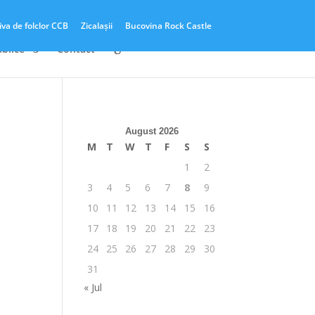
iva de folclor CCB
Zicalașii
Bucovina Rock Castle
ublice
Contact
I
August 2026
M
T
W
T
F
S
S
1
2
3
4
5
6
7
8
9
10
11
12
13
14
15
16
17
18
19
20
21
22
23
24
25
26
27
28
29
30
31
« Jul