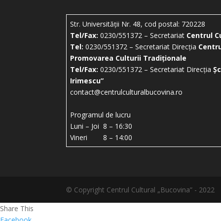
Str. Universității Nr. 48, cod postal: 720228
Tel/Fax:
0230/551372 – Secretariat
Centrul C
Tel:
0230/551372 – Secretariat Direcția
Centru
Promovarea Culturii Tradiționale
Tel/Fax:
0230/551372 – Secretariat Direcția
Șc
Irimescu”
contact@centrulculturalbucovina.ro
Programul de lucru
Luni – Joi 8 – 16:30
Vineri 8 – 14:00
© Copyright Centrul Cultural „Bucovina” - 2022
Share This
Facebook