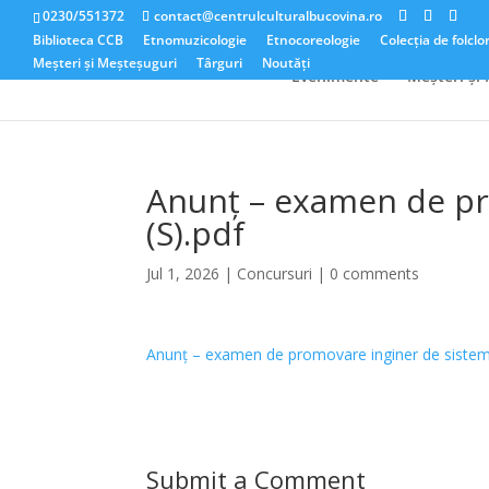
0230/551372
contact@centrulculturalbucovina.ro
Biblioteca CCB
Etnomuzicologie
Etnocoreologie
Colecția de folclo
Meșteri și Meșteșuguri
Târguri
Noutăți
Evenimente
Meșteri și
Anunț – examen de pro
(S).pdf
Jul 1, 2026
|
Concursuri
|
0 comments
Anunț – examen de promovare inginer de sistem g
Submit a Comment