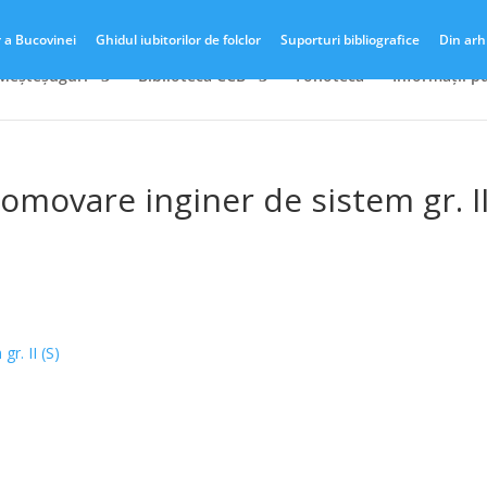
r a Bucovinei
Ghidul iubitorilor de folclor
Suporturi bibliografice
Din arh
 Meșteșuguri
Biblioteca CCB
Fonotecă
Informații p
movare inginer de sistem gr. I
r. II (S)