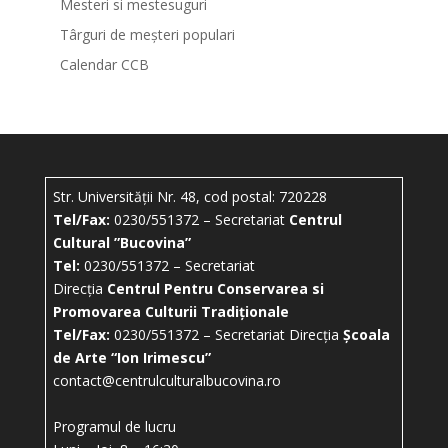
Mesteri si mestesuguri
Târguri de meșteri populari
Calendar CCB
Str. Universității Nr. 48, cod postal: 720228
Tel/Fax:
0230/551372 – Secretariat
Centrul
Cultural ”Bucovina”
Tel:
0230/551372 – Secretariat
Direcția
Centrul Pentru Conservarea si
Promovarea Culturii Tradiționale
Tel/Fax:
0230/551372 – Secretariat Direcția
Școala
de Arte “Ion Irimescu”
contact@centrulculturalbucovina.ro
Programul de lucru