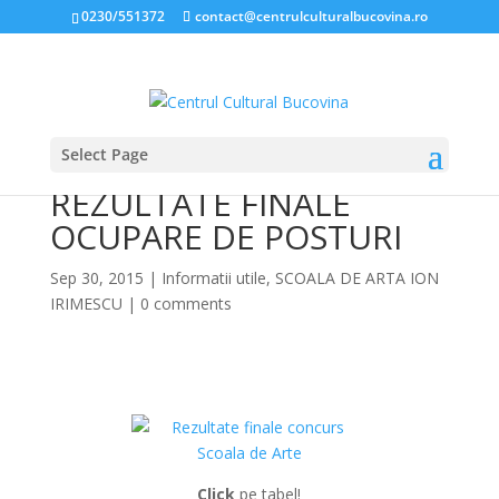
0230/551372
contact@centrulculturalbucovina.ro
Select Page
ŞCOALA DE ARTE:
REZULTATE FINALE
OCUPARE DE POSTURI
Sep 30, 2015
|
Informatii utile
,
SCOALA DE ARTA ION
IRIMESCU
|
0 comments
*
Click
pe tabel!