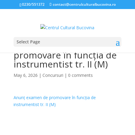
0230/551372
contact@centrulculturalbucovina.ro
Select Page
Anunț examen de
promovare în funcția de
instrumentist tr. II (M)
May 6, 2026
|
Concursuri
|
0 comments
Anunț examen de promovare în funcția de
instrumentist tr. II (M)