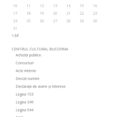
10
11
12
13
14
15
16
17
18
19
20
21
22
23
24
25
26
27
28
29
30
31
« Jul
CENTRUL CULTURAL BUCOVINA
Achiziții publice
Concursuri
Acte interne
Decizii numire
Declarații de avere și interese
Legea 153
Legea 349
Legea 544