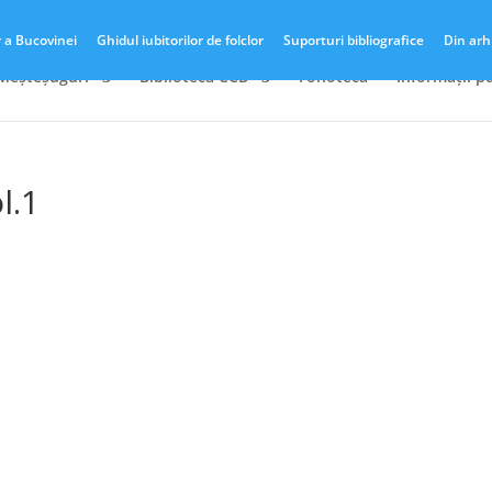
r a Bucovinei
Ghidul iubitorilor de folclor
Suporturi bibliografice
Din arh
 Meșteșuguri
Biblioteca CCB
Fonotecă
Informații p
l.1