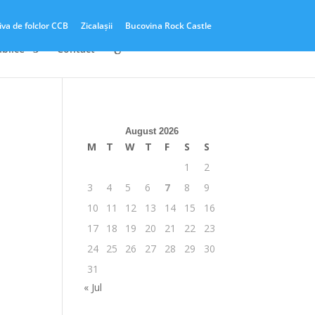
iva de folclor CCB
Zicalașii
Bucovina Rock Castle
ublice
Contact
August 2026
M
T
W
T
F
S
S
1
2
3
4
5
6
7
8
9
10
11
12
13
14
15
16
17
18
19
20
21
22
23
24
25
26
27
28
29
30
31
« Jul