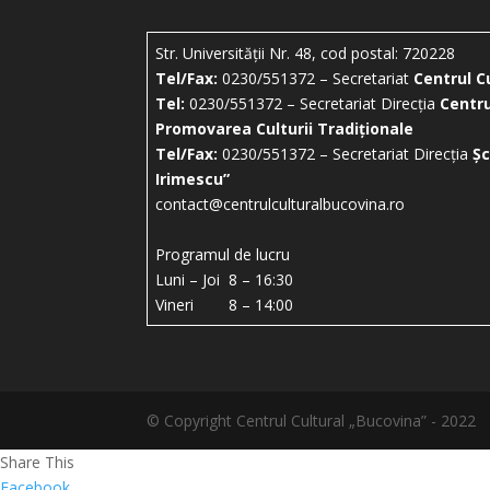
Str. Universității Nr. 48, cod postal: 720228
Tel/Fax:
0230/551372 – Secretariat
Centrul C
Tel:
0230/551372 – Secretariat Direcția
Centru
Promovarea Culturii Tradiționale
Tel/Fax:
0230/551372 – Secretariat Direcția
Șc
Irimescu”
contact@centrulculturalbucovina.ro
Programul de lucru
Luni – Joi 8 – 16:30
Vineri 8 – 14:00
© Copyright Centrul Cultural „Bucovina” - 2022
Share This
Facebook