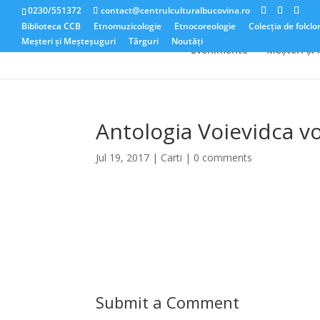
0230/551372
contact@centrulculturalbucovina.ro
Biblioteca CCB
Etnomuzicologie
Etnocoreologie
Colecția de folclo
Meșteri și Meșteșuguri
Târguri
Noutăți
Evenimente
Meșteri și
Antologia Voievidca vo
Jul 19, 2017
|
Carti
|
0 comments
Submit a Comment