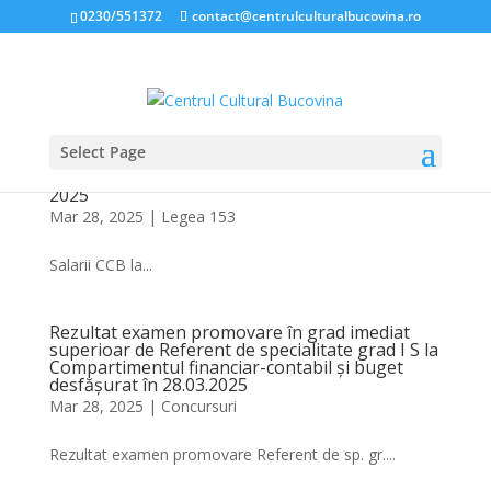
0230/551372
contact@centrulculturalbucovina.ro
Select Page
NIVELUL SALARIILOR ÎN CADRUL CENTRULUI
CULTURAL BUCOVINA, LA DATA DE 31 MARTIE
2025
Mar 28, 2025
|
Legea 153
Salarii CCB la...
Rezultat examen promovare în grad imediat
superioar de Referent de specialitate grad I S la
Compartimentul financiar-contabil și buget
desfășurat în 28.03.2025
Mar 28, 2025
|
Concursuri
Rezultat examen promovare Referent de sp. gr....