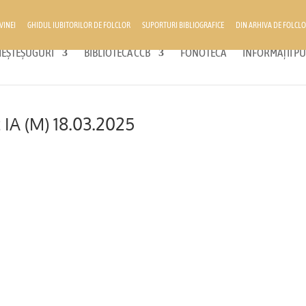
VINEI
GHIDUL IUBITORILOR DE FOLCLOR
SUPORTURI BIBLIOGRAFICE
DIN ARHIVA DE FOLCLO
 MEȘTEȘUGURI
BIBLIOTECA CCB
FONOTECĂ
INFORMAȚII PU
t IA (M) 18.03.2025