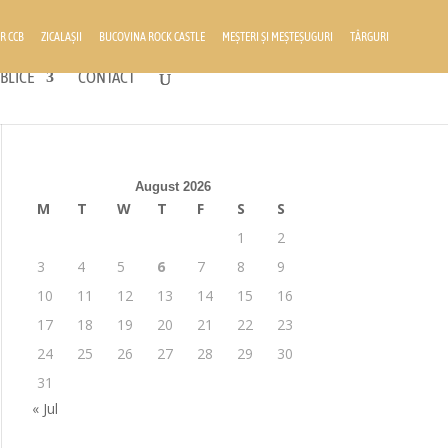
R CCB
ZICALAȘII
BUCOVINA ROCK CASTLE
MEȘTERI ȘI MEȘTEȘUGURI
TÂRGURI
BLICE
CONTACT
August 2026
M
T
W
T
F
S
S
1
2
3
4
5
6
7
8
9
10
11
12
13
14
15
16
17
18
19
20
21
22
23
24
25
26
27
28
29
30
31
« Jul