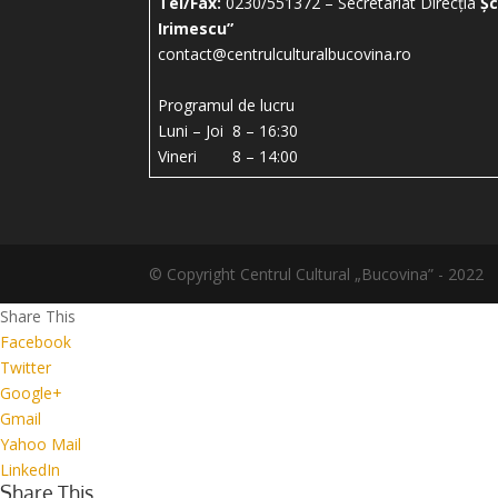
Tel/Fax:
0230/551372 – Secretariat Direcția
Șc
Irimescu”
contact@centrulculturalbucovina.ro
Programul de lucru
Luni – Joi 8 – 16:30
Vineri 8 – 14:00
© Copyright Centrul Cultural „Bucovina” - 2022
Share This
Facebook
Twitter
Google+
Gmail
Yahoo Mail
LinkedIn
Share This