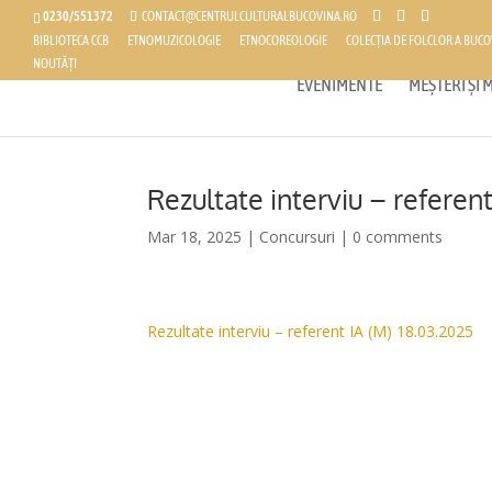
0230/551372
CONTACT@CENTRULCULTURALBUCOVINA.RO
BIBLIOTECA CCB
ETNOMUZICOLOGIE
ETNOCOREOLOGIE
COLECȚIA DE FOLCLOR A BUCO
NOUTĂȚI
EVENIMENTE
MEȘTERI ȘI
Rezultate interviu – referen
Mar 18, 2025
|
Concursuri
|
0 comments
Rezultate interviu – referent IA (M) 18.03.2025