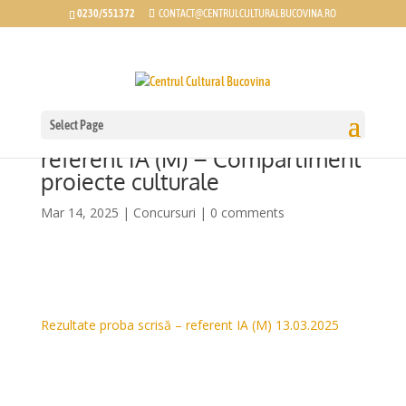
0230/551372
CONTACT@CENTRULCULTURALBUCOVINA.RO
Select Page
Rezultate probă scrisă concurs
referent IA (M) – Compartiment
proiecte culturale
Mar 14, 2025
|
Concursuri
|
0 comments
Rezultate proba scrisă – referent IA (M) 13.03.2025