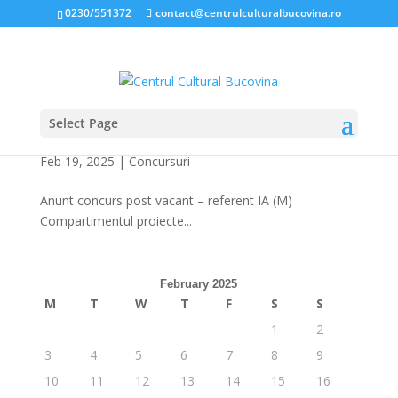
0230/551372
contact@centrulculturalbucovina.ro
Select Page
Anunt concurs post vacant – referent IA (M)
Compartimentul proiecte culturale
Feb 19, 2025
|
Concursuri
Anunt concurs post vacant – referent IA (M)
Compartimentul proiecte...
February 2025
M
T
W
T
F
S
S
1
2
3
4
5
6
7
8
9
10
11
12
13
14
15
16