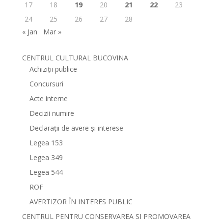
17
18
19
20
21
22
23
24
25
26
27
28
« Jan
Mar »
CENTRUL CULTURAL BUCOVINA
Achiziții publice
Concursuri
Acte interne
Decizii numire
Declarații de avere și interese
Legea 153
Legea 349
Legea 544
ROF
AVERTIZOR ÎN INTERES PUBLIC
CENTRUL PENTRU CONSERVAREA SI PROMOVAREA