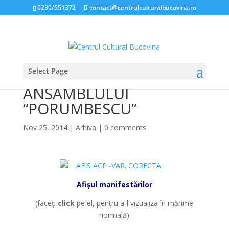
0230/551372
contact@centrulculturalbucovina.ro
Select Page
ZIUA BUCOVINEI ŞI A
ANSAMBLULUI
“PORUMBESCU”
Nov 25, 2014
|
Arhiva
|
0 comments
Afişul manifestărilor
(faceţi
click
pe el, pentru a-l vizualiza în mărime
normală)