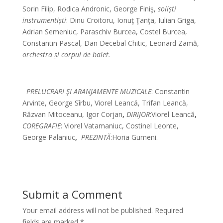
Sorin Filip, Rodica Andronic, George Finiş,
soliști
instrumentiști
:
Dinu Croitoru, Ionuţ Ţanţa, Iulian Griga,
Adrian Semeniuc, Paraschiv Burcea, Costel Burcea,
Constantin Pascal, Dan Decebal Chitic, Leonard Zamă,
orchestra și corpul de balet.
*
PRELUCRARI ŞI ARANJAMENTE MUZICALE
: Constantin
Arvinte, George Sîrbu, Viorel Leancă, Trifan Leancă,
Răzvan Mitoceanu, Igor Corjan
,
DIRIJOR
:Viorel Leancă
,
COREGRAFIE
:
Viorel Vatamaniuc, Costinel Leonte,
George Palaniuc
,
PREZINTĂ
:Horia Gumeni.
Submit a Comment
Your email address will not be published.
Required
fields are marked
*