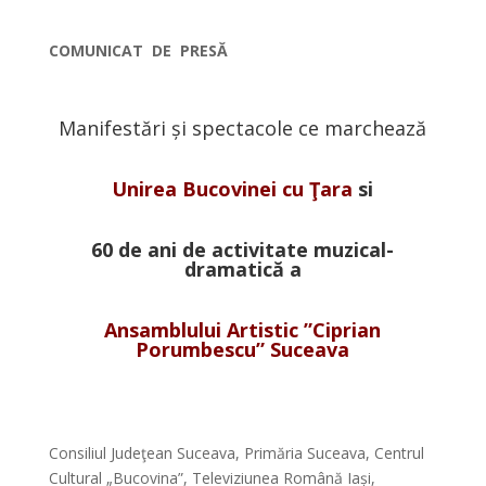
*
COMUNICAT DE PRESĂ
*
Manifestări și spectacole ce marchează
*
Unirea Bucovinei cu Ţara
si
*
60 de ani de activitate muzical-
dramatic
ă
a
*
Ansamblului Artistic ”Ciprian
Porumbescu” Suceava
*
*
Consiliul Judeţean Suceava, Primăria Suceava, Centrul
Cultural „Bucovina”, Televiziunea Română Iași,