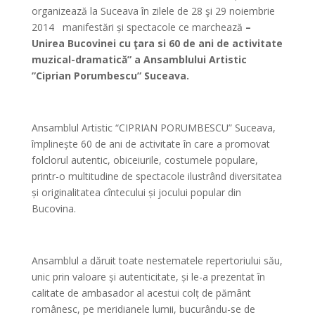
organizează la Suceava în zilele de 28 şi 29 noiembrie
2014 manifestări și spectacole ce marchează
–
Unirea Bucovinei cu ţara si 60 de ani de activitate
muzical-dramatică
”
a Ansamblului Artistic
”Ciprian Porumbescu” Suceava.
*
Ansamblul Artistic “CIPRIAN PORUMBESCU” Suceava,
împlinește 60 de ani de activitate în care a promovat
folclorul autentic, obiceiurile, costumele populare,
printr-o multitudine de spectacole ilustrând diversitatea
și originalitatea cîntecului și jocului popular din
Bucovina.
*
Ansamblul a dăruit toate nestematele repertoriului său,
unic prin valoare și autenticitate, și le-a prezentat în
calitate de ambasador al acestui colț de pământ
românesc, pe meridianele lumii, bucurându-se de