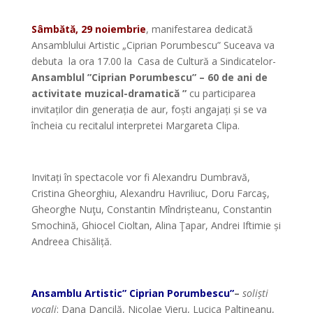
*
Sâmbătă, 29 noiembrie
, manifestarea dedicată
Ansamblului Artistic „Ciprian Porumbescu” Suceava va
debuta la ora 17.00 la Casa de Cultură a Sindicatelor-
Ansamblul ”Ciprian Porumbescu” – 60 de ani de
activitate muzical-dramatică ”
cu participarea
invitaților din generația de aur, foști angajați și se va
încheia cu recitalul interpretei Margareta Clipa.
*
Invitați în spectacole vor fi Alexandru Dumbravă,
Cristina Gheorghiu, Alexandru Havriliuc, Doru Farcaş,
Gheorghe Nuţu, Constantin Mîndrișteanu, Constantin
Smochină, Ghiocel Cioltan, Alina Ţapar, Andrei Iftimie și
Andreea Chisăliță.
*
Ansamblu Artistic” Ciprian Porumbescu”
–
soliști
vocali
:
Dana Dancilă, Nicolae Vieru, Lucica Paltineanu,