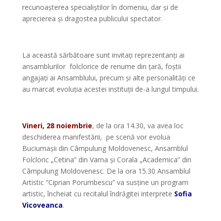
recunoașterea specialiștilor în domeniu, dar și de
aprecierea și dragostea publicului spectator.
*
La această sărbătoare sunt invitați reprezentanți ai
ansamblurilor folclorice de renume din țară, foștii
angajați ai Ansamblului, precum și alte personalități ce
au marcat evoluția acestei instituții de-a lungul timpului.
*
Vineri, 28 noiembrie
, de la ora 14.30, va avea loc
deschiderea manifestării, pe scenă vor evolua
Buciumașii din Câmpulung Moldovenesc, Ansamblul
Folcloric „Cetina” din Vama și Corala „Academica” din
Câmpulung Moldovenesc. De la ora 15.30 Ansamblul
Artistic “Ciprian Porumbescu” va susține un program
artistic, încheiat cu recitalul îndrăgitei interprete
Sofia
Vicoveanca
.