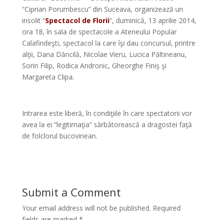
“Ciprian Porumbescu” din Suceava, organizează un
insolit “
Spectacol de Florii
“, duminică, 13 aprilie 2014,
ora 18, în sala de spectacole a Ateneului Popular
Calafindeşti, spectacol la care îşi dau concursul, printre
alţii, Dana Dăncilă, Nicolae Vieru, Lucica Păltineanu,
Sorin Filip, Rodica Andronic, Gheorghe Finiş şi
Margareta Clipa.
*
Intrarea este liberă, în condiţiile în care spectatorii vor
avea la ei “legitimaţia” sărbătorească a dragostei faţă
de folclorul bucovinean.
Submit a Comment
Your email address will not be published.
Required
fields are marked
*