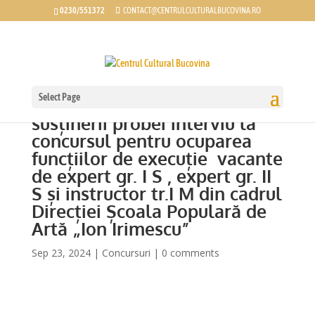
0230/551372
CONTACT@CENTRULCULTURALBUCOVINA.RO
Select Page
Rezultatele obținute în urma
susținerii probei interviu la
concursul pentru ocuparea
funcțiilor de execuție vacante
de expert gr. I S , expert gr. II
S și instructor tr.I M din cadrul
Direcției Școala Populară de
Artă „Ion Irimescu”
Sep 23, 2024
|
Concursuri
|
0 comments