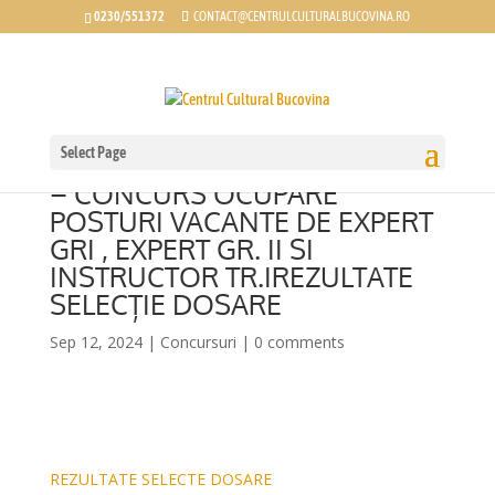
0230/551372
CONTACT@CENTRULCULTURALBUCOVINA.RO
Select Page
REZULTATE SELECȚIE DOSARE
– CONCURS OCUPARE
POSTURI VACANTE DE EXPERT
GRI , EXPERT GR. II SI
INSTRUCTOR TR.IREZULTATE
SELECȚIE DOSARE
Sep 12, 2024
|
Concursuri
|
0 comments
REZULTATE SELECTE DOSARE