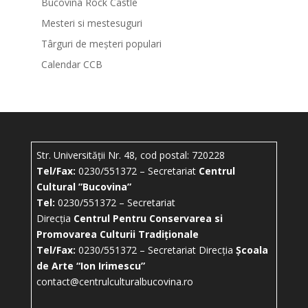
Bucovina Rock Castle
Mesteri si mestesuguri
Târguri de meșteri populari
Calendar CCB
Str. Universității Nr. 48, cod postal: 720228
Tel/Fax:
0230/551372 – Secretariat
Centrul
Cultural ”Bucovina”
Tel:
0230/551372 – Secretariat
Direcția
Centrul Pentru Conservarea si
Promovarea Culturii Tradiționale
Tel/Fax:
0230/551372 – Secretariat Direcția
Școala
de Arte “Ion Irimescu”
contact@centrulculturalbucovina.ro