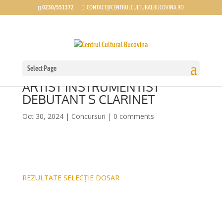
0230/551372
CONTACT@CENTRULCULTURALBUCOVINA.RO
Select Page
REZULTATE SELECȚIE DOSARE
ARTIST INSTRUMENTIST
DEBUTANT S CLARINET
Oct 30, 2024
|
Concursuri
|
0 comments
REZULTATE SELECȚIE DOSAR