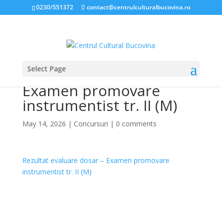
0230/551372
contact@centrulculturalbucovina.ro
Select Page
Rezultat evaluare dosar –
Examen promovare
instrumentist tr. II (M)
May 14, 2026
|
Concursuri
|
0 comments
Rezultat evaluare dosar – Examen promovare
instrumentist tr. II (M)