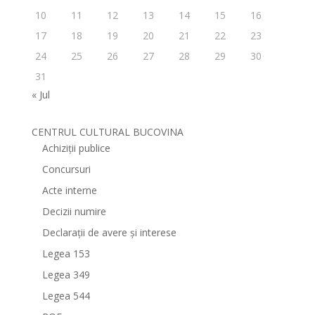
10
11
12
13
14
15
16
17
18
19
20
21
22
23
24
25
26
27
28
29
30
31
« Jul
CENTRUL CULTURAL BUCOVINA
Achiziții publice
Concursuri
Acte interne
Decizii numire
Declarații de avere și interese
Legea 153
Legea 349
Legea 544