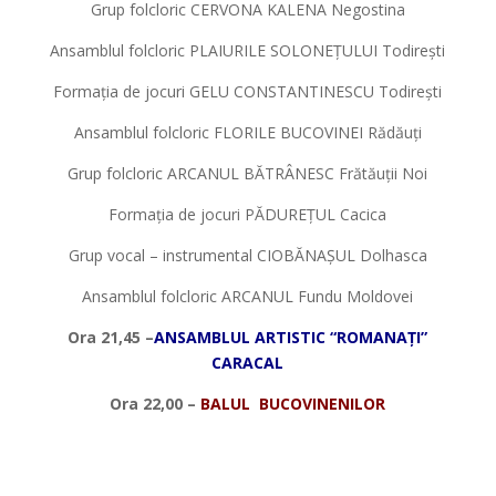
Grup folcloric CERVONA KALENA Negostina
Ansamblul folcloric PLAIURILE SOLONEȚULUI Todirești
Formația de jocuri GELU CONSTANTINESCU Todirești
Ansamblul folcloric FLORILE BUCOVINEI Rădăuți
Grup folcloric ARCANUL BĂTRÂNESC Frătăuții Noi
Formația de jocuri PĂDUREȚUL Cacica
Grup vocal – instrumental CIOBĂNAȘUL Dolhasca
Ansamblul folcloric ARCANUL Fundu Moldovei
Ora 21,45 –
ANSAMBLUL ARTISTIC “ROMANA
Ț
I”
CARACAL
Ora 22,00 –
BALUL BUCOVINENILOR
*
*