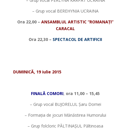
– Grup vocal PERLYNA KARPAT UCRAINA
– Grup vocal BEREHYNIA UCRAINA
Ora 22,00 –
ANSAMBLUL ARTISTIC
“ROMANA
Ț
I”
CARACAL
Ora 22,30 –
SPECTACOL DE ARTIFICII
*
*
DUMINICĂ, 19 iulie 2015
*
FINALĂ COMORI
,
ora 11,00 – 15,45
– Grup vocal BUJORELUL Șaru Dornei
– Formația de jocuri Mănăstirea Humorului
– Grup folcloric PĂLTINAȘUL Păltinoasa