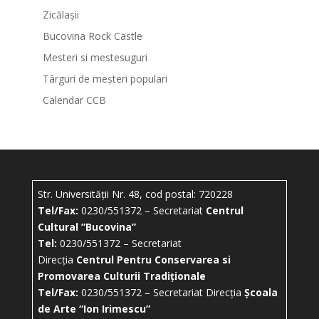
Zicălașii
Bucovina Rock Castle
Mesteri si mestesuguri
Târguri de meșteri populari
Calendar CCB
Str. Universității Nr. 48, cod postal: 720228
Tel/Fax:
0230/551372 – Secretariat
Centrul
Cultural ”Bucovina”
Tel:
0230/551372 – Secretariat
Direcția
Centrul Pentru Conservarea si
Promovarea Culturii Tradiționale
Tel/Fax:
0230/551372 – Secretariat Direcția
Școala
de Arte “Ion Irimescu”