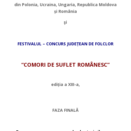
din Polonia, Ucraina, Ungaria, Republica Moldova
ș
i România
ş
i
*
FESTIVALUL – CONCURS JUDE
Ț
EAN DE FOLCLOR
*
“COMORI DE SUFLET ROMÂNESC”
*
edi
ț
ia a XIII-a,
*
FAZA FINALĂ
*