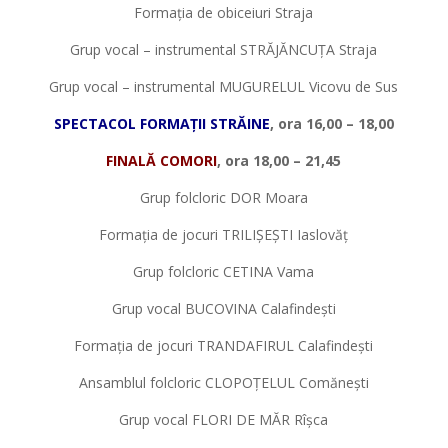
Formația de obiceiuri Straja
Grup vocal – instrumental STRĂJĂNCUȚA Straja
Grup vocal – instrumental MUGURELUL Vicovu de Sus
SPECTACOL FORMA
Ț
II STRĂINE
, ora 16,00 – 18,00
FINALĂ COMORI
, ora 18,00 – 21,45
Grup folcloric DOR Moara
Formația de jocuri TRILIȘEȘTI Iaslovăț
Grup folcloric CETINA Vama
Grup vocal BUCOVINA Calafindești
Formația de jocuri TRANDAFIRUL Calafindești
Ansamblul folcloric CLOPOȚELUL Comănești
Grup vocal FLORI DE MĂR Rîșca