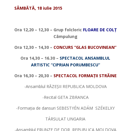
SÂMBĂTĂ, 18 iulie 2015
*
Ora 12,20 – 12,30 – Grup folcloric
FLOARE DE COL
Ț
Câmpulung
Ora 12,30 – 14,30 –
CONCURS “GLAS BUCOVINEAN”
Ora 14,30 – 16.30 –
SPECTACOL ANSAMBLUL
ARTISTIC “CIPRIAN PORUMBESCU”
Ora 16,30 – 20,30 –
SPECTACOL FORMA
Ț
II STRĂINE
-Ansamblul RĂZEȘII REPUBLICA MOLDOVA
-Recital GETA ZBRANCA
-Formația de dansuri SEBESTYÉN ADÁM SZÉKELXY
TÁRSULAT UNGARIA
-Ansamblul FRUNZE DE DOR REPUBLICA MOLDOVA