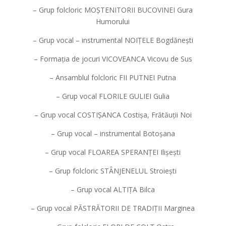
– Grup folcloric MOȘTENITORII BUCOVINEI Gura
Humorului
– Grup vocal – instrumental NOIȚELE Bogdănești
– Formația de jocuri VICOVEANCA Vicovu de Sus
– Ansamblul folcloric FII PUTNEI Putna
– Grup vocal FLORILE GULIEI Gulia
– Grup vocal COSTIȘANCA Costișa, Frătăuții Noi
– Grup vocal – instrumental Botoșana
– Grup vocal FLOAREA SPERANȚEI Ilișești
– Grup folcloric STÂNJENELUL Stroiești
– Grup vocal ALTIȚA Bilca
– Grup vocal PĂSTRĂTORII DE TRADIȚII Marginea