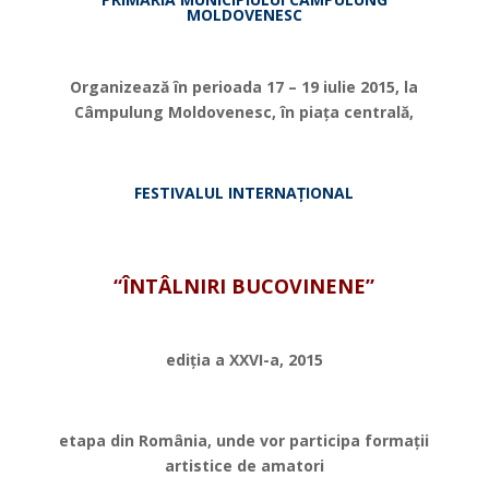
MOLDOVENESC
*
Organizează în perioada 17 – 19 iulie 2015, la
Câmpulung Moldovenesc, în pia
ț
a centrală,
*
FESTIVALUL INTERNA
Ț
IONAL
*
“ÎNTÂLNIRI BUCOVINENE”
*
edi
ț
ia a XXVI-a, 2015
*
etapa din România, unde vor participa forma
ț
ii
artistice de amatori