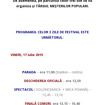
De asemenea, pe parcursul celor trei zile se va
organiza
ș
i TÂRGUL ME
Ș
TERILOR POPULARI.
*
*
PROGRAMUL CELOR 3 ZILE DE FESTIVAL ESTE
URMĂTORUL:
*
VINERI, 17 iulie 2015
*
PARADA
–
ora 11,00
(Stadion – centru)
DESCHIDEREA OFICIALĂ
–
ora 12,30
SPECTACOL
( SOLONCEANCA + MICA POIANĂ) –
12,45 – 13,10
FINALĂ COMORI
,
ora 13,15 – 15,40