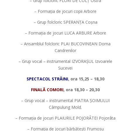
– Grup folcloric FLORI DE COLȚ Ostra
– Formația de jocuri copii Arbore
– Grup folcloric SPERANȚA Coșna
– Formația de jocuri LUCA ARBURE Arbore
– Ansamblul folcloric PLAI BUCOVINEAN Dorna
Candrenilor
– Grup vocal – instrumental IZVORAȘUL Izvoarele
Sucevei
SPECTACOL STRĂINI
, ora 15,25 – 18,30
FINALĂ COMORI
, ora 18,30 – 20,30
– Grup vocal – instrumental PIATRA ȘOIMULUI
Câmpulung Mold.
– Formația de jocuri PLAIURILE POJORÂTEI Pojorâta
– Formația de jocuri bărbătești Frumosu