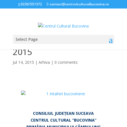
0230/551372
contact@centrulculturalbucovina.ro
Select Page
ÎNTÂLNIRI BUCOVINENE
2015
Jul 14, 2015
|
Arhiva
|
0 comments
*
*
CONSILIUL JUDE
Ț
EAN SUCEAVA
CENTRUL CULTURAL “BUCOVINA”
PRIMĂRIA MUNICIPIULUI CÂMPULUNG