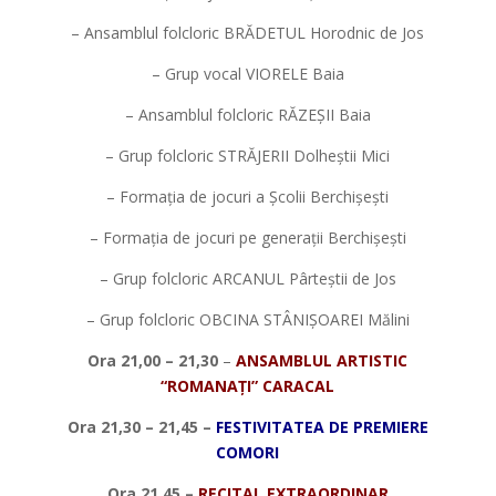
– Ansamblul folcloric BRĂDETUL Horodnic de Jos
– Grup vocal VIORELE Baia
– Ansamblul folcloric RĂZEȘII Baia
– Grup folcloric STRĂJERII Dolheștii Mici
– Formația de jocuri a Școlii Berchișești
– Formația de jocuri pe generații Berchișești
– Grup folcloric ARCANUL Pârteștii de Jos
– Grup folcloric OBCINA STÂNIȘOAREI Mălini
Ora 21,00 – 21,30
–
ANSAMBLUL ARTISTIC
“
ROMANA
Ț
I” CARACAL
Ora 21,30 – 21,45 –
FESTIVITATEA DE PREMIERE
COMORI
Ora 21,45 –
RECITAL EXTRAORDINAR