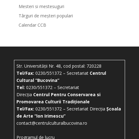
Mesteri si mestesuguri
Târguri de meșteri populari
Calendar CCB
Str. Universității Nr. 48, cod postal: 720228
Tel/Fax:
0230/551372 – Secretariat
Centrul
Cultural ”Bucovina”
Tel:
0230/551372 – Secretariat
Direcția
Centrul Pentru Conservarea si
Promovarea Culturii Tradiționale
Tel/Fax:
0230/551372 – Secretariat Direcția
Școala
de Arte “Ion Irimescu”
contact@centrulculturalbucovina.ro
Programul de lucru