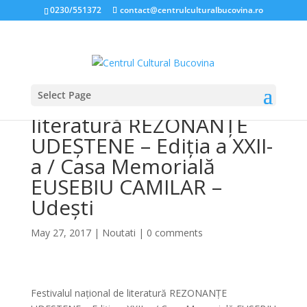
0230/551372
contact@centrulculturalbucovina.ro
Select Page
Festivalul național de
literatură REZONANȚE
UDEȘTENE – Ediția a XXII-
a / Casa Memorială
EUSEBIU CAMILAR –
Udești
May 27, 2017
|
Noutati
|
0 comments
Festivalul național de literatură REZONANȚE