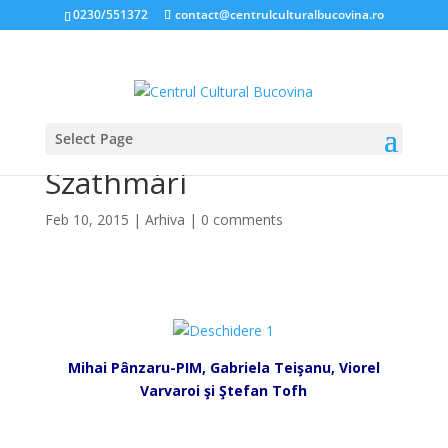
0230/551372
contact@centrulculturalbucovina.ro
Select Page
Expoziţia Carol Popp de
Szathmári
Feb 10, 2015
|
Arhiva
|
0 comments
*
Mihai Pânzaru-PIM, Gabriela Teişanu, Viorel
Varvaroi şi Ştefan Tofh
*