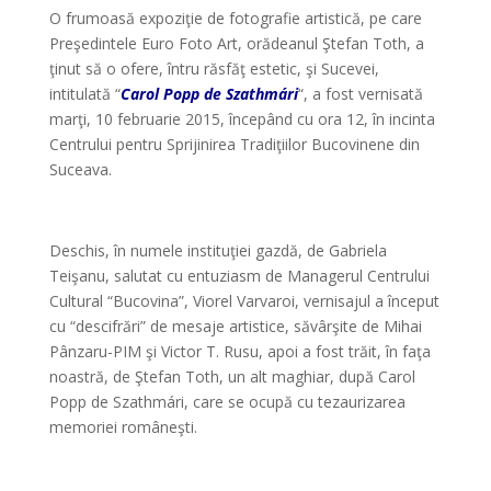
O frumoasă expoziţie de fotografie artistică, pe care
Preşedintele Euro Foto Art, orădeanul Ştefan Toth, a
ţinut să o ofere, întru răsfăţ estetic, şi Sucevei,
intitulată “
Carol Popp de Szathmári
“, a fost vernisată
marţi, 10 februarie 2015, începând cu ora 12, în incinta
Centrului pentru Sprijinirea Tradiţiilor Bucovinene din
Suceava.
*
Deschis, în numele instituţiei gazdă, de Gabriela
Teişanu, salutat cu entuziasm de Managerul Centrului
Cultural “Bucovina”, Viorel Varvaroi, vernisajul a început
cu “descifrări” de mesaje artistice, săvârşite de Mihai
Pânzaru-PIM şi Victor T. Rusu, apoi a fost trăit, în faţa
noastră, de Ştefan Toth, un alt maghiar, după Carol
Popp de Szathmári, care se ocupă cu tezaurizarea
memoriei româneşti.
*