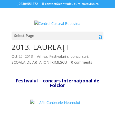
0230/551372
contact@centrulculturalbucovina.ro
Select Page
CÂNTECE NEAMULUI
2013. LAUREAŢI
Oct 25, 2013
|
Arhiva
,
Festivaluri si concursuri
,
SCOALA DE ARTA ION IRIMESCU
|
0 comments
Festivalul – concurs Internaţional de
Folclor
*
*