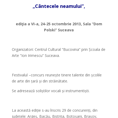
„Cântecele neamului”,
*
ediţia a VI-a, 24-25 octombrie 2013, Sala “Dom
Polski” Suceava
Organizatori: Centrul Cultural “Bucovina” prin Școala de
Arte “Ion Irimescu” Suceava.
*
Festivalul –concurs reunește tinere talente din școlile
de arte din țară și din străinătate.
Se adresează soliștilor vocali și instrumentiști.
*
La această ediție s-au înscris 29 de concurenți, din
județele: Argeș, Bacău, Bistrița, Botoșani, Brașov,