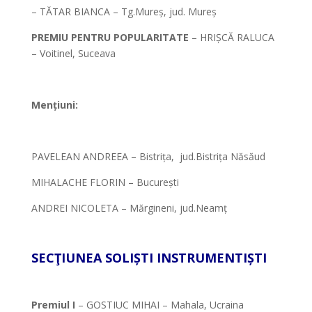
– TĂTAR BIANCA – Tg.Mureș, jud. Mureș
PREMIU PENTRU POPULARITATE
– HRIȘCĂ RALUCA
– Voitinel, Suceava
Mențiuni:
*
PAVELEAN ANDREEA – Bistrița, jud.Bistrița Năsăud
MIHALACHE FLORIN – București
ANDREI NICOLETA – Mărgineni, jud.Neamț
SECŢIUNEA SOLIȘTI INSTRUMENTIȘTI
*
Premiul I
– GOSTIUC MIHAI – Mahala, Ucraina