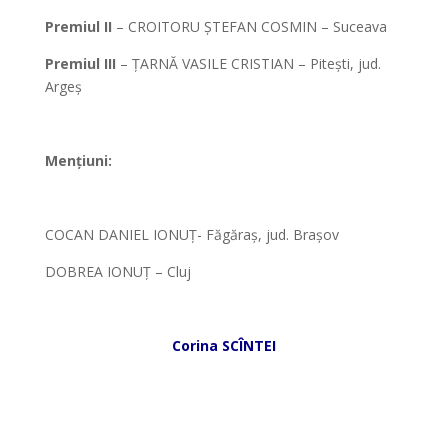
Premiul II
–
CROITORU ȘTEFAN COSMIN – Suceava
Premiul III
– ȚARNĂ VASILE CRISTIAN – Pitești, jud.
Argeș
*
Mențiuni:
*
COCAN DANIEL IONUȚ- Făgăraș, jud. Brașov
DOBREA IONUȚ – Cluj
*
Corina SCÎNTEI