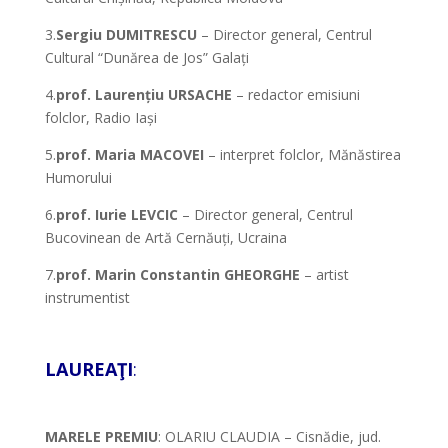
3.
Sergiu DUMITRESCU
– Director general, Centrul
Cultural “Dunărea de Jos” Galați
4.
prof. Laurențiu URSACHE
– redactor emisiuni
folclor, Radio Iași
5.
prof. Maria MACOVEI
– interpret folclor, Mănăstirea
Humorului
6.
prof. Iurie LEVCIC
– Director general, Centrul
Bucovinean de Artă Cernăuți, Ucraina
7.
prof. Marin Constantin GHEORGHE
– artist
instrumentist
*
LAUREAŢI
:
*
MARELE PREMIU
: OLARIU CLAUDIA – Cisnădie, jud.