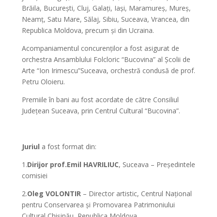
Brăila, București, Cluj, Galați, Iași, Maramureș, Mureș,
Neamț, Satu Mare, Sălaj, Sibiu, Suceava, Vrancea, din
Republica Moldova, precum și din Ucraina.
Acompaniamentul concurenților a fost asigurat de
orchestra Ansamblului Folcloric “Bucovina” al Școlii de
Arte “Ion Irimescu”Suceava, orchestră condusă de prof.
Petru Oloieru.
Premiile în bani au fost acordate de către Consiliul
Județean Suceava, prin Centrul Cultural “Bucovina”.
*
Juriul
a fost format din:
1.
Dirijor prof.Emil HAVRILIUC
, Suceava – Președintele
comisiei
2.
Oleg VOLONTIR
– Director artistic, Centrul Național
pentru Conservarea și Promovarea Patrimoniului
Cultural Chișinău, Republica Moldova