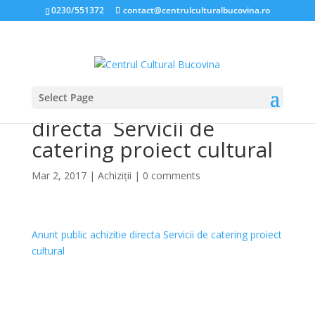
0230/551372
contact@centrulculturalbucovina.ro
Select Page
Anunt public achizitie
directa Servicii de
catering proiect cultural
Mar 2, 2017
|
Achiziții
|
0 comments
Anunt public achizitie directa Servicii de catering proiect
cultural