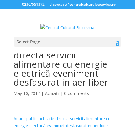
0230/551372
contact@centrulculturalbucovina.ro
Select Page
Anunt public achizitie
directa servicii
alimentare cu energie
electrică eveniment
desfasurat in aer liber
May 10, 2017
|
Achiziții
|
0 comments
Anunt public achizitie directa servicii alimentare cu
energie electrică evenimet desfasurat in aer liber