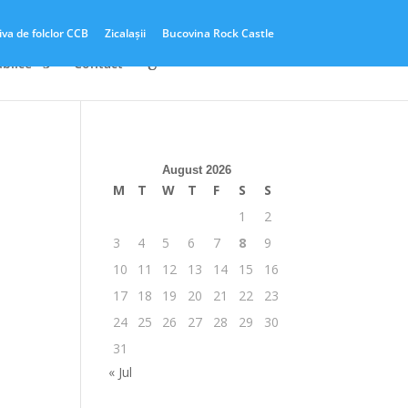
iva de folclor CCB
Zicalașii
Bucovina Rock Castle
ublice
Contact
August 2026
M
T
W
T
F
S
S
1
2
3
4
5
6
7
8
9
10
11
12
13
14
15
16
17
18
19
20
21
22
23
24
25
26
27
28
29
30
31
« Jul