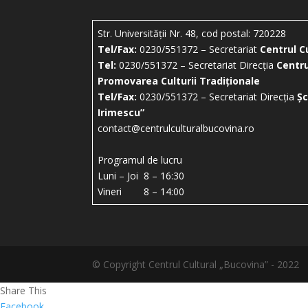
Str. Universității Nr. 48, cod postal: 720228
Tel/Fax:
0230/551372 – Secretariat
Centrul C
Tel:
0230/551372 – Secretariat Direcția
Centru
Promovarea Culturii Tradiționale
Tel/Fax:
0230/551372 – Secretariat Direcția
Șc
Irimescu”
contact@centrulculturalbucovina.ro
Programul de lucru
Luni – Joi 8 – 16:30
Vineri 8 – 14:00
© Copyright Centrul Cultural „Bucovina” - 2022
Share This
Facebook