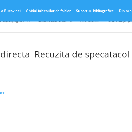
r a Bucovinei
Ghidul iubitorilor de folclor
Suporturi bibliografice
Din arh
 Meșteșuguri
Biblioteca CCB
Fonotecă
Informații p
 directa Recuzita de specatacol
acol