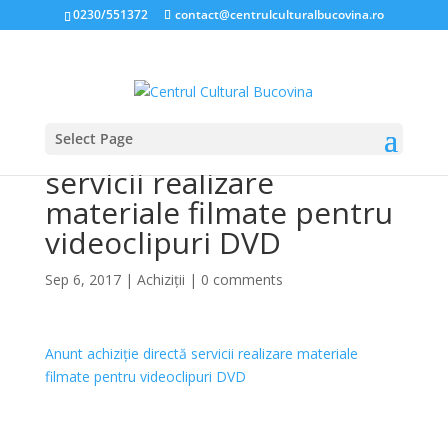
0230/551372
contact@centrulculturalbucovina.ro
Select Page
Anunt achiziție directă
servicii realizare
materiale filmate pentru
videoclipuri DVD
Sep 6, 2017
|
Achiziții
|
0 comments
Anunt achiziție directă servicii realizare materiale
filmate pentru videoclipuri DVD