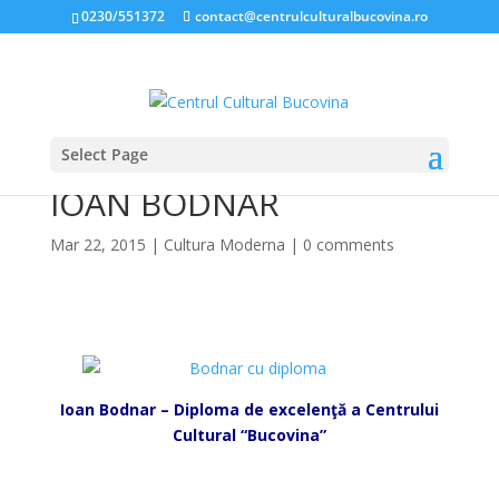
0230/551372
contact@centrulculturalbucovina.ro
Select Page
“ANOTIMPURILE” LUI
IOAN BODNAR
Mar 22, 2015
|
Cultura Moderna
|
0 comments
*
Ioan Bodnar – Diploma de excelenţă a Centrului
Cultural “Bucovina”
*