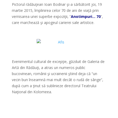
Pictorul rădăuţean Ioan Bodnar şi-a sărbătorit joi, 19
martie 2015, împlinirea celor 70 de ani de viaţă prin
vernisarea unei superbe expoziţii, “
Anotimpuri… 70
“,
care marchează şi apogeul carierei sale artistice.
*
*
Evenimentul cultural de excepţie, găzduit de Galeria de
Artă din Rădăuţi, a atras un numeros public
bucovinean, românii şi ucrainenii ştiind deja că “un
vecin bun înseamnă mai mult decât o rudă de sânge”,
după cum a ţinut să sublinieze directorul Teatrului
Naţional din Kolomeea.
*
*