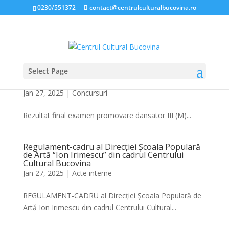
0230/551372
contact@centrulculturalbucovina.ro
Select Page
Rezultat final examen promovare dansator III
(M) 23.01.2025
Jan 27, 2025
|
Concursuri
Rezultat final examen promovare dansator III (M)...
Regulament-cadru al Direcției Școala Populară
de Artă “Ion Irimescu” din cadrul Centrului
Cultural Bucovina
Jan 27, 2025
|
Acte interne
REGULAMENT-CADRU al Direcției Școala Populară de
Artă Ion Irimescu din cadrul Centrului Cultural...