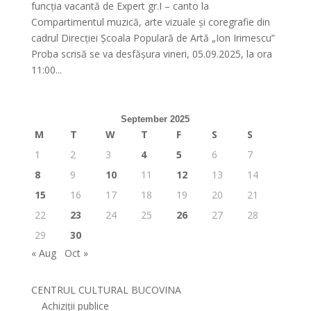
funcția vacantă de Expert gr.I – canto la
Compartimentul muzică, arte vizuale și coregrafie din
cadrul Direcției Școala Populară de Artă „Ion Irimescu”
Proba scrisă se va desfășura vineri, 05.09.2025, la ora
11:00...
September 2025
M
T
W
T
F
S
S
1
2
3
4
5
6
7
8
9
10
11
12
13
14
15
16
17
18
19
20
21
22
23
24
25
26
27
28
29
30
« Aug
Oct »
CENTRUL CULTURAL BUCOVINA
Achiziții publice