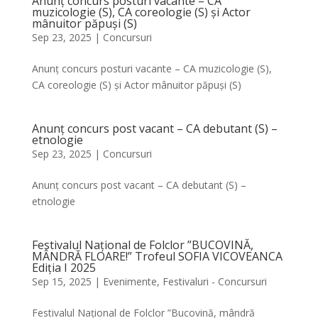
Anunț concurs posturi vacante – CA
muzicologie (S), CA coreologie (S) și Actor
mânuitor păpuși (S)
Sep 23, 2025
|
Concursuri
Anunț concurs posturi vacante – CA muzicologie (S),
CA coreologie (S) și Actor mânuitor păpuși (S)
Anunț concurs post vacant – CA debutant (S) –
etnologie
Sep 23, 2025
|
Concursuri
Anunț concurs post vacant – CA debutant (S) –
etnologie
Festivalul Național de Folclor ”BUCOVINĂ,
MÂNDRĂ FLOARE!” Trofeul SOFIA VICOVEANCA
Ediția I 2025
Sep 15, 2025
|
Evenimente
,
Festivaluri - Concursuri
Festivalul Național de Folclor ”Bucovină, mândră