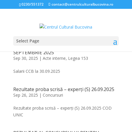
0230/551372
contact@centrulculturalbucovina.ro
Select Page
NIVELUL SALARIILOR ÎN CADRUL CENTRULUI
CULTURAL BUCOVINA, LA DATA DE 30
SEPTEMBRIE 2025
Sep 30, 2025
|
Acte interne
,
Legea 153
Salarii CCB la 30.09.2025
Rezultate proba scrisă – experți (S) 26.09.2025
Sep 26, 2025
|
Concursuri
Rezultate proba scrisă – experți (S) 26.09.2025 COD
UNIC