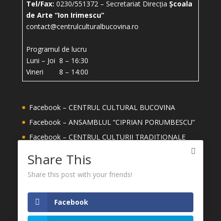
Tel/Fax:
0230/551372 – Secretariat Direcția
Școala
de Arte “Ion Irimescu”
contact@centrulculturalbucovina.ro
Programul de lucru
Luni – Joi 8 – 16:30
Vineri 8 – 14:00
Facebook – CENTRUL CULTURAL BUCOVINA
Facebook – ANSAMBLUL “CIPRIAN PORUMBESCU”
Facebook – CENTRUL CULTURII TRADITIONALE
Facebook – ȘCOALA DE ARTE ION IRIMESCU
Share This
SUCEAVA
Share this post with your friends!
Facebook – MEȘTERI DIN JUDETUL SUCEAVA
YouTube – CENTRUL CULTURAL BUCOVINA
Facebook
CONSILIUL JUDEȚEAN SUCEAVA