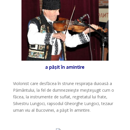
a păşit în amintire
*
Violonist care desfăcea în strune respiraţia duioasă a
Pământului, la fel de dumnezeieşte meşteşugit cum o
făcea, la instrumente de suflat, regretatul lui frate,
Silvestru Lungoci, rapsodul Gheorghe Lungoci, tezaur
uman viu al Bucovinei, a păşit în amintire.
*