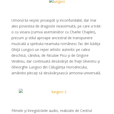
*
Umorul lui veşnic proaspăt şi inconfundabil, dar mai
ales povestea de dragoste neasemuită, pe care a trăit-
o cu vioara (cumva asemănător cu Charlie Chaplin),
precum şi stilul aproape ancestral de transpunere
muzicală a spiritului neamului românesc fac din bădiţa
Ghiţă Lungoci un reper artistic autentic pe calea
deschisă, cândva, de Niculae Picu şi de Grigore
Vindireu, dar continuată desăvârşit de fraţii Silvestru şi
Gheorghe Lungoci din Călugăriţa Horodnicului,
amândoi plecaţi să desăvârşească armonia universală.
*
*
Filmele şi înregistrările audio, realizate de Centrul