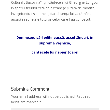
Cultural „Bucovina”, ţin cântecele lui Gheorghe Lungoci
în spaţiul trăirilor fără de bătrâneţe şi fără de moarte,
înveşnicindu-i şi numele, dar absenţa lui va rămâne
arsură în sufletele tuturor celor care l-au cunoscut.
*
Dumnezeu să-l odihnească, ascultându-i, în
suprema veşnicie,
cântecele lui nepieritoare!
*
Submit a Comment
Your email address will not be published.
Required
fields are marked
*