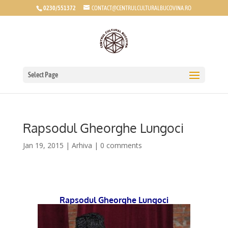
0230/551372
CONTACT@CENTRULCULTURALBUCOVINA.RO
Select Page
Rapsodul Gheorghe Lungoci
Jan 19, 2015
|
Arhiva
|
0 comments
*
Rapsodul Gheorghe Lungoci