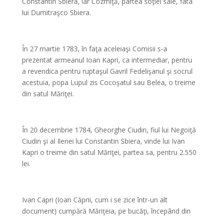
Constantin Sbiera, iar Cozmiţă, partea soţiei sale, fata
lui Dumitraşco Sbiera.
*
În 27 martie 1783, în faţa aceleiaşi Comisii s-a
prezentat armeanul Ioan Kapri, ca intermediar, pentru
a revendica pentru ruptaşul Gavril Fedelişanul şi socrul
acestuia, popa Lupul zis Cocoşatul sau Belea, o treime
din satul Măriţei.
*
În 20 decembrie 1784, Gheorghe Ciudin, fiul lui Negoiţă
Ciudin şi al Ilenei lui Constantin Sbiera, vinde lui Ivan
Kapri o treime din satul Măriţei, partea sa, pentru 2.550
lei.
*
Ivan Capri (Ioan Căprii, cum i se zice într-un alt
document) cumpără Măriţeia, pe bucăţi, începând din