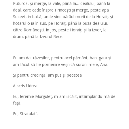
Puturos, şi merge, la vale, până la… dealului, până la
deal, care cade înspre Hrinceşti şi merge, peste apa
Sucevii, în baltă, unde vine pârâul morii de la Horaiţ, şi
hotarul o ia în sus, pe Horaiţ, până la buza dealului,
către Româneşti, în jos, peste Horaiţ, şi la izvor, la
drum, până la Izvorul Rece.
*
Eu am dat răzeşilor, pentru acel pământ, bani gata şi
am făcut să fie pomenire veşnică surorii mele, Ana.
Şi pentru credinţă, am pus şi pecetea.
A scris Udrea.
Eu, Ieremie Murguleţ, m-am iscălit, întâmplându-mă de
faţă.
Eu, Stratulat”.
*