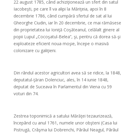
22 august 1785, când achiziţionează un sfert din satul
Iacobeşti, pe care îl va alipi la Măriţeia, apoi în 8
decembrie 1786, când cumpără sfertul de sat al lui
Gheorghe Ciudin, iar în 20 decembrie, ce mai rămăsese
din proprietatea lui Ioniţă Coşăteanul, celălalt ginere al
popii Lupul „Cocoşatul-Belea”, şi, pentru că dorea să-şi
exploateze eficient noua moşie, începe o masivă
colonizare cu galiţieni.
*
Din rândul acestor agricultori avea să se ridice, la 1848,
deputatul-ţăran Dolenciuc, ales, în 14 iunie 1848,
deputat de Suceava în Parlamentul din Viena cu 59
voturi din 74.
*
Zestrea toponimică a satului Mărăţei tezaurizează,
începând cu anul 1761, numele unor obşteni (Casa lui
Pistrugă, Crâşma lui Dobrenchi, Pârâul Neagul, Pârâul