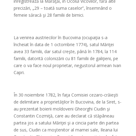
înregistrează la Mărăţăi, în Ocolul Vicovilor, fără alte
precizări, „29 – toată suma caselor”, însemnând o
femeie săracă şi 28 familii de birnici.
*
La venirea austriecilor în Bucovina (ocupaţia s-a
încheiat în data de 1 octombrie 1774), satul Măriţei
avea 33 familii, dar satul creşte, până în 1784, la 114
familii, datorită colonizării cu 81 familii de galiţieni, pe
care o va face noul proprietar, negustorul armean Ivan
Capri.
*
În 30 noiembrie 1782, în faţa Comisiei cezaro-crăieşti
de delimitare a proprietăţilor în Bucovina, de la Siret, s-
au prezentat boierii moldoveni Gheorghi Ciudin şi
Constantin Cozmiţă, care au declarat că stăpâneau
partea jos a satului Măriţei şi a cincia parte din partea
de sus, Ciudin ca moştenitor al mamei sale, Ileana lui