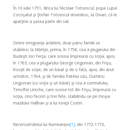
În 10 iulie 1751, Ilinca lui Nicolae Totoescul, popa Lupul
Cocoşatul şi Ştefan Totoescul dovedesc, la Divan, că le
aparţine a şasea parte din sat.
*
Dintre emigranţii ardeleni, doar patru familii se
stabilesc la Măriţei, prima, în 1758, cea a plugarului din
Budeşti Ion Ferţa, care sosise împreună cu soţia, apoi,
în 1763, cea a plugarului George Ungurean, din Frişu,
însoţit de soţie, de un băiat şi de o fată, apoi, din anul
următor, 1764, şi de familia fratelui său, Dumitru
Ungurean (cu soţia şi un băiat) şi cea a cumnatului,
Timoftei Ureche, care sosise tot din Frişu, împreună cu
soţia, cinci feciori şi trei fete, stabilindu-se pe moşia
mazilului Hallban şi a lui Ioniţă Costin.
*
Recensământul lui Rumeanţev
[1]
, din 1772-1773,