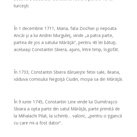
turceşti.
*
În 1 decembrie 1711, Maria, fata Dochiei şi nepoata
Ancăi şi a lui Andrei Murguleţ, vinde „a patra parte,
partea de jos a satului Mărăţăi”, pentru 40 lei bătuţi,
aceluiaşi Constantin Sbiera, ajuns, între timp, logofăt.
*
În 1733, Constantin Sbiera dăruieşte fetei sale, Ileana,
văduva comisului Negoiţă Ciudin, moşia sa din Mărăţăi.
*
În 9 iunie 1745, Constantin Line vinde lui Dumitraşco
Sbiara a opta parte din satul Mărăţăi, parte primită de
la Mihalachi Pilat, la schimb… valoric, „pentru o ţigancă
cu care mi-a fost dator”.
*