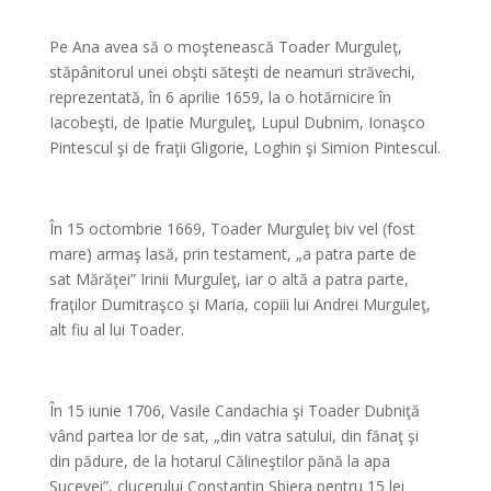
*
Pe Ana avea să o moştenească Toader Murguleţ,
stăpânitorul unei obşti săteşti de neamuri străvechi,
reprezentată, în 6 aprilie 1659, la o hotărnicire în
Iacobeşti, de Ipatie Murguleţ, Lupul Dubnim, Ionaşco
Pintescul şi de fraţii Gligorie, Loghin şi Simion Pintescul.
*
În 15 octombrie 1669, Toader Murguleţ biv vel (fost
mare) armaş lasă, prin testament, „a patra parte de
sat Mărăţei” Irinii Murguleţ, iar o altă a patra parte,
fraţilor Dumitraşco şi Maria, copiii lui Andrei Murguleţ,
alt fiu al lui Toader.
*
În 15 iunie 1706, Vasile Candachia şi Toader Dubniţă
vând partea lor de sat, „din vatra satului, din fănaţ şi
din pădure, de la hotarul Călineştilor pănă la apa
Sucevei”, clucerului Constantin Sbiera pentru 15 lei