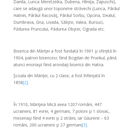
Danila, Lunca Meretzeika, Dubena, Hliniţa, Zapuschi),
care se adaugă unor toponime străvechi (Lunca, Pârâul
Hatnei, Pârâul Racovăţ, Pârâul Sorbu, Opcina, Dealul,
Dumbrava, Grui, Livada, Sălişte, Valea, Bursuci,
Pădurea Pruncului, Pădurea Obştei, Ograda etc.
*
Biserica din Măriţei a fost fundată în 1901 şi sfinţită în
1904, patron bisericesc fiind Bogdan de Prunkul, până
atunci enoriaşii fiind arondaţi bisericii din Hatna.
Şcoala din Măriţei, cu 2 clase, a fost înfiinţată în
1858
[2]
.
*
În 1910, Măriţeia Mică avea 1207 români, 447
ucraineni, 81 evrei, 4 germani, 7 poloni şi 1 slovac,
meseriaşi fiind 4 evrei şi 2 străini, iar Găurenii – 63
români, 200 ucraineni şi 27 germani
[3]
.