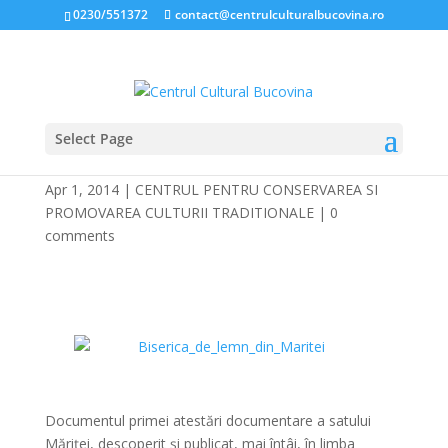
0230/551372
contact@centrulculturalbucovina.ro
Select Page
MĂRIŢEI – 370 ANI
Apr 1, 2014
|
CENTRUL PENTRU CONSERVAREA SI
PROMOVAREA CULTURII TRADITIONALE
|
0
comments
*
*
Documentul primei atestări documentare a satului
Măriţei, descoperit şi publicat, mai întâi, în limba