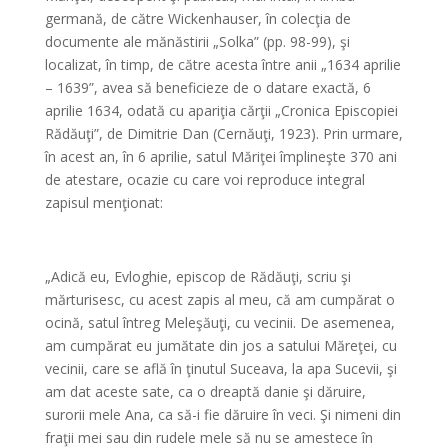
germană, de către Wickenhauser, în colecţia de
documente ale mănăstirii „Solka” (pp. 98-99), şi
localizat, în timp, de către acesta între anii „1634 aprilie
– 1639”, avea să beneficieze de o datare exactă, 6
aprilie 1634, odată cu apariţia cărţii „Cronica Episcopiei
Rădăuţi”, de Dimitrie Dan (Cernăuţi, 1923). Prin urmare,
în acest an, în 6 aprilie, satul Măriţei împlineşte 370 ani
de atestare, ocazie cu care voi reproduce integral
zapisul menţionat:
*
„Adică eu, Evloghie, episcop de Rădăuţi, scriu şi
mărturisesc, cu acest zapis al meu, că am cumpărat o
ocină, satul întreg Meleşăuţi, cu vecinii. De asemenea,
am cumpărat eu jumătate din jos a satului Măreţei, cu
vecinii, care se află în ţinutul Suceava, la apa Sucevii, şi
am dat aceste sate, ca o dreaptă danie şi dăruire,
surorii mele Ana, ca să-i fie dăruire în veci. Şi nimeni din
fraţii mei sau din rudele mele să nu se amestece în