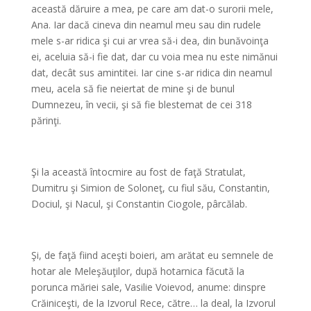
această dăruire a mea, pe care am dat-o surorii mele,
Ana. Iar dacă cineva din neamul meu sau din rudele
mele s-ar ridica şi cui ar vrea să-i dea, din bunăvoinţa
ei, aceluia să-i fie dat, dar cu voia mea nu este nimănui
dat, decât sus amintitei. Iar cine s-ar ridica din neamul
meu, acela să fie neiertat de mine şi de bunul
Dumnezeu, în vecii, şi să fie blestemat de cei 318
părinţi.
*
Şi la această întocmire au fost de faţă Stratulat,
Dumitru şi Simion de Soloneţ, cu fiul său, Constantin,
Dociul, şi Nacul, şi Constantin Ciogole, pârcălab.
*
Şi, de faţă fiind aceşti boieri, am arătat eu semnele de
hotar ale Meleşăuţilor, după hotarnica făcută la
porunca măriei sale, Vasilie Voievod, anume: dinspre
Crăiniceşti, de la Izvorul Rece, către… la deal, la Izvorul