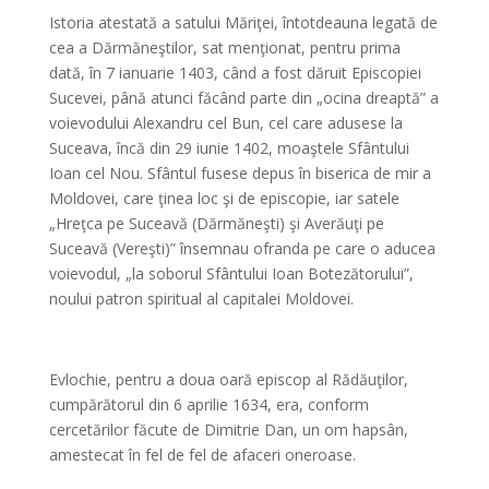
Istoria atestată a satului Măriţei, întotdeauna legată de
cea a Dărmăneştilor, sat menţionat, pentru prima
dată, în 7 ianuarie 1403, când a fost dăruit Episcopiei
Sucevei, până atunci făcând parte din „ocina dreaptă” a
voievodului Alexandru cel Bun, cel care adusese la
Suceava, încă din 29 iunie 1402, moaştele Sfântului
Ioan cel Nou. Sfântul fusese depus în biserica de mir a
Moldovei, care ţinea loc şi de episcopie, iar satele
„Hreţca pe Suceavă (Dărmăneşti) şi Averăuţi pe
Suceavă (Vereşti)” însemnau ofranda pe care o aducea
voievodul, „la soborul Sfântului Ioan Botezătorului”,
noului patron spiritual al capitalei Moldovei.
*
Evlochie, pentru a doua oară episcop al Rădăuţilor,
cumpărătorul din 6 aprilie 1634, era, conform
cercetărilor făcute de Dimitrie Dan, un om hapsân,
amestecat în fel de fel de afaceri oneroase.