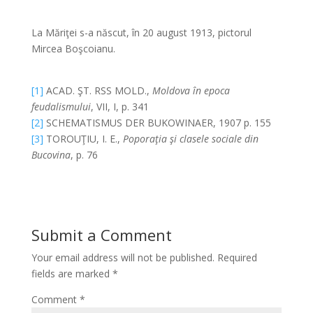
*
La Măriţei s-a născut, în 20 august 1913, pictorul
Mircea Boşcoianu.
*
[1]
ACAD. ŞT. RSS MOLD.,
Moldova în epoca
feudalismului
, VII, I, p. 341
[2]
SCHEMATISMUS DER BUKOWINAER, 1907 p. 155
[3]
TOROUŢIU, I. E.,
Poporaţia şi clasele sociale din
Bucovina
, p. 76
Submit a Comment
Your email address will not be published.
Required
fields are marked
*
Comment
*