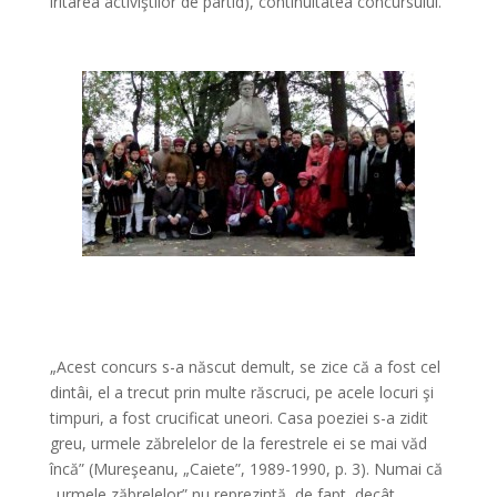
iritarea activiştilor de partid), continuitatea concursului.
„Acest concurs s-a născut demult, se zice că a fost cel
dintâi, el a trecut prin multe răscruci, pe acele locuri şi
timpuri, a fost crucificat uneori. Casa poeziei s-a zidit
greu, urmele zăbrelelor de la ferestrele ei se mai văd
încă” (Mureşeanu, „Caiete”, 1989-1990, p. 3). Numai că
„urmele zăbrelelor” nu reprezintă, de fapt, decât