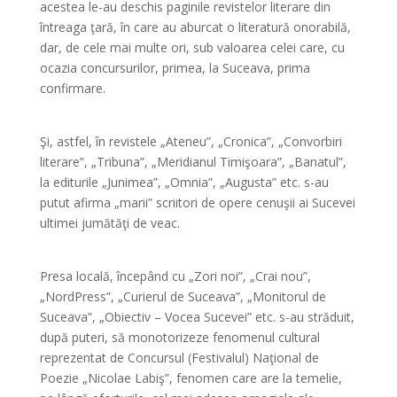
acestea le-au deschis paginile revistelor literare din
întreaga ţară, în care au aburcat o literatură onorabilă,
dar, de cele mai multe ori, sub valoarea celei care, cu
ocazia concursurilor, primea, la Suceava, prima
confirmare.
Şi, astfel, în revistele „Ateneu”, „Cronica”, „Convorbiri
literare”, „Tribuna”, „Meridianul Timişoara”, „Banatul”,
la editurile „Junimea”, „Omnia”, „Augusta” etc. s-au
putut afirma „marii” scriitori de opere cenuşii ai Sucevei
ultimei jumătăţi de veac.
Presa locală, începând cu „Zori noi”, „Crai nou”,
„NordPress”, „Curierul de Suceava”, „Monitorul de
Suceava”, „Obiectiv – Vocea Sucevei” etc. s-au străduit,
după puteri, să monotorizeze fenomenul cultural
reprezentat de Concursul (Festivalul) Naţional de
Poezie „Nicolae Labiş”, fenomen care are la temelie,