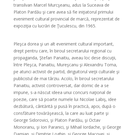
transilvan Marcel Murcşeanu, adus la Suceava de
Platon Pardău şi care avea să fie iniţiatorul primului
eveniment cultural provincial de marcă, reprezentat de
expoziţia cu lucrări de Ţuculescu, din 1965.
Pleşca dorea şi un alt eveniment cultural important,
drept pentru care, în biroul secretarului regional cu
propaganda, Ştefan Panaitiu, aveau loc dese discuţii,
între Pleşca, Panaitiu, Mureşcanu şi Alexandru Toma,
pe atunci activist de partid, diriguitorul vieţii culturale şi
publicistul de mai târziu. Acolo, în biroul secretarului
Panaitiu, activist controversat, dar dornic de a se
impune, s-a născut ideea unui concurs naţional de
poezie, care să poarte numele lui Nicolae Labiş, idee
dezbătură, cântărită şi pusă în practică, apoi, după o
consfătuire tovărăşească, la care au luat parte şi
George Sidorovici, şi Platon Pardău, şi Octav
Monoranu, şi Ion Paranici, şi Mihail Iordache, şi George
Damian, şi Dimitrie Loghin, şi George Macovei, şi