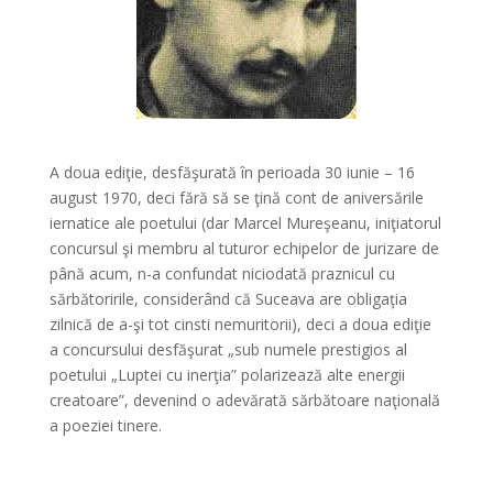
A doua ediţie, desfăşurată în perioada 30 iunie – 16
august 1970, deci fără să se ţină cont de aniversările
iernatice ale poetului (dar Marcel Mureşeanu, iniţiatorul
concursul şi membru al tuturor echipelor de jurizare de
până acum, n-a confundat niciodată praznicul cu
sărbătoririle, considerând că Suceava are obligaţia
zilnică de a-şi tot cinsti nemuritorii), deci a doua ediţie
a concursului desfăşurat „sub numele prestigios al
poetului „Luptei cu inerţia” polarizează alte energii
creatoare”, devenind o adevărată sărbătoare naţională
a poeziei tinere.