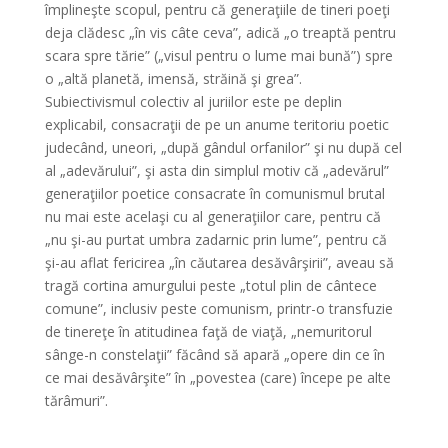
împlineşte scopul, pentru că generaţiile de tineri poeţi
deja clădesc „în vis câte ceva”, adică „o treaptă pentru
scara spre tărie” („visul pentru o lume mai bună”) spre
o „altă planetă, imensă, străină şi grea”.
Subiectivismul colectiv al juriilor este pe deplin
explicabil, consacraţii de pe un anume teritoriu poetic
judecând, uneori, „după gândul orfanilor” şi nu după cel
al „adevărului”, şi asta din simplul motiv că „adevărul”
generaţiilor poetice consacrate în comunismul brutal
nu mai este acelaşi cu al generaţiilor care, pentru că
„nu şi-au purtat umbra zadarnic prin lume”, pentru că
şi-au aflat fericirea „în căutarea desăvârşirii”, aveau să
tragă cortina amurgului peste „totul plin de cântece
comune”, inclusiv peste comunism, printr-o transfuzie
de tinereţe în atitudinea faţă de viaţă, „nemuritorul
sânge-n constelaţii” făcând să apară „opere din ce în
ce mai desăvârşite” în „povestea (care) începe pe alte
tărâmuri”.