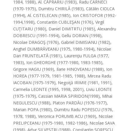
1984, 1988), Al. CĂPRARIU (1983), Radu CÂRNECI
(1970-1975), Dumitru CHIRILĂ (1983), Cătălin CIOLCA
(1994), Al. CISTELECAN (1985), Ion CRISTOFOR (1992-
1994,1998), Constantin CUBLEŞAN (1976), Virgil
CUŢITARU (1980), Daniel DIMITRTU (1985), Alexandru
DOBRESCU (1991-1994), Gellu DORIAN (1998),
Nicolae DRAGOŞ (1976), Gabriel DIMISIANU (1982),
Anghel DUMBRĂVEANU (1975, 1980-1994), Nicolae
Dan FRUNTELATĂ (1981), Laurenţiu FULGA (1977,
1983), Ion GHEORGHE (1977-1980, 1983-1985),
Grigore HAGIU (1969), Ilarie HINOVEANU (1988), Ion
HOREA (1977-1979, 1981-1985, 1988), Mircea Radu
IACOBAN (1975-1979), Negoiţă IRIMIE (1981, 1991),
Carmelia LEONTE (1995, 1998, 2001), Liviu LEONTE
(1975-1979), Cassian MARIA SPIRIDON(1998), Mihai
NEGULESCU (1988), Platon PARDĂU (1976-1977),
Marian POPA (1980), Dumitru Radu POPESCU (1976,
1978, 1988), Veronica PORUMB ACU (1969), Nicolae
PRELIPCEANU (1975-1980, 1982-1986), Nicolae SAVA
(1998), Artur SILVESTRI (1988), Constantin SORESCU