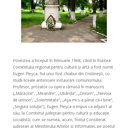
Povestea a început în februarie 1968, când în fruntea
Comitetului regional pentru cultură şi artă a fost numit
Eugen Pleşca, fiul unui fost chiabur din Cristineşti, cu
studii liceale anterioare instaurării comunismului.
Profesor, prozator cu opera rămasă în manuscris
(„Mărăcinii”, „Meandre”, „Izbânda”, „Onisim”, „Nevoia
de unison”, „Solemnitate”, „Aşa mi s-a părut că-i bine”,
„Singura soluţie”), Eugen Pleşca a impus ca adjunct al
său, la Comitetul judeţean pentru cultură şi educaţie
socialistă, cum se numea, acum, fostul Consilierat
judeţean al Ministerului Artelor şi Informaţiei, pe poetul