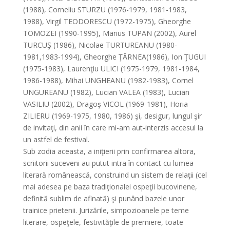
(1988), Corneliu STURZU (1976-1979, 1981-1983,
1988), Virgil TEODORESCU (1972-1975), Gheorghe
TOMOZEI (1990-1995), Marius TUPAN (2002), Aurel
TURCUŞ (1986), Nicolae TURTUREANU (1980-
1981,1983-1994), Gheorghe ŢĂRNEA(1986), Ion ŢUGUI
(1975-1983), Laurenţiu ULICI (1975-1979, 1981-1984,
1986-1988), Mihai UNGHEANU (1982-1983), Cornel
UNGUREANU (1982), Lucian VALEA (1983), Lucian
VASILIU (2002), Dragoş VICOL (1969-1981), Horia
ZILIERU (1969-1975, 1980, 1986) şi, desigur, lungul şir
de invitaţi, din anii în care mi-am aut-interzis accesul la
un astfel de festival.
Sub zodia aceasta, a iniţierii prin confirmarea altora,
scriitorii suceveni au putut intra în contact cu lumea
literară românească, construind un sistem de relaţii (cel
mai adesea pe baza tradiţionalei ospeţii bucovinene,
definită sublim de afinată) şi punând bazele unor
trainice prietenii. Jurizările, simpozioanele pe teme
literare, ospeţele, festivităţile de premiere, toate