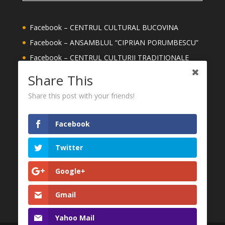
Facebook – CENTRUL CULTURAL BUCOVINA
Facebook – ANSAMBLUL “CIPRIAN PORUMBESCU”
Facebook – CENTRUL CULTURII TRADITIONALE
Facebook – ȘCOALA DE ARTE ION IRIMESCU
Share This
SUCEAVA
Share this post with your friends!
Facebook – MEȘTERI DIN JUDETUL SUCEAVA
YouTube – CENTRUL CULTURAL BUCOVINA
Facebook
CONSILIUL JUDEȚEAN SUCEAVA
MUZEUL NAȚIONAL AL BUCOVINEI
Twitter
FESTIVALUL INTERNAȚIONAL CIPRIAN
Google+
PORUMBESCU
Gmail
Yahoo Mail