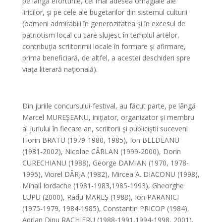
pe lângă eforturile, cel mai adesea omagiale ale
liricilor, şi pe cele ale bugetarilor din sistemul culturii
(oameni admirabili în generozitatea şi în excesul de
patriotism local cu care slujesc în templul artelor,
contribuţia scriitorimii locale în formare şi afirmare,
prima beneficiară, de altfel, a acestei deschideri spre
viaţa literară naţională).
Din juriile concursului-festival, au făcut parte, pe lângă
Marcel MUREŞEANU, iniţiator, organizator şi membru
al juriului în fiecare an, scriitorii şi publiciştii suceveni
Florin BRATU (1979-1980, 1985), Ion BELDEANU
(1981-2002), Nicolae CÂRLAN (1999-2000), Dorin
CURECHIANU (1988), George DAMIAN (1970, 1978-
1995), Viorel DÂRJA (1982), Mircea A. DIACONU (1998),
Mihail Iordache (1981-1983,1985-1993), Gheorghe
LUPU (2000), Radu MAREŞ (1988), Ion PARANICI
(1975-1979, 1984-1985), Constantin PRICOP (1984),
Adrian Dinu RACHIERU (1988-1991,1994-1998, 2001),