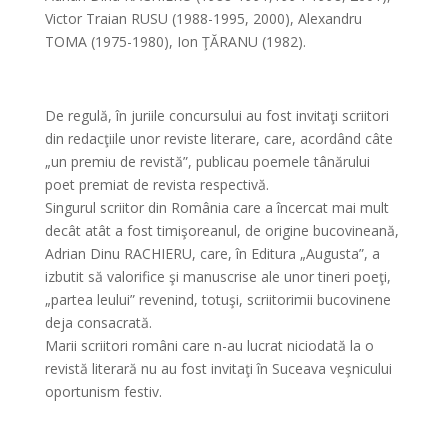
Victor Traian RUSU (1988-1995, 2000), Alexandru
TOMA (1975-1980), Ion ŢĂRANU (1982).
De regulă, în juriile concursului au fost invitaţi scriitori
din redacţiile unor reviste literare, care, acordând câte
„un premiu de revistă”, publicau poemele tânărului
poet premiat de revista respectivă.
Singurul scriitor din România care a încercat mai mult
decât atât a fost timişoreanul, de origine bucovineană,
Adrian Dinu RACHIERU, care, în Editura „Augusta”, a
izbutit să valorifice şi manuscrise ale unor tineri poeţi,
„partea leului” revenind, totuşi, scriitorimii bucovinene
deja consacrată.
Marii scriitori români care n-au lucrat niciodată la o
revistă literară nu au fost invitaţi în Suceava veşnicului
oportunism festiv.