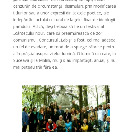
cenzurări de circumstanţă, disimulări, prin modificarea
titlurilor sau a unor expresii din textele poetice, ale
îndepărtării actului cultural de la ţelul fixat de ideologii
partidului. Adică, deşi trebuia să fie un festival al
„cântecului nou”, care să preamărească de zor
comunismul, Concursul „Labiş” a fost, cel mai adesea,
un fel de evadare, un mod de a sparge zăbrele pentru
a împrăştia asupra zilelor lumină. O lumină din care, la
Suceava şi la Mălini, mulţi s-au împărtăşit, anual, şi nu
mai puteau trăi fără ea.