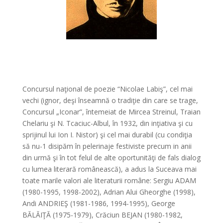
Concursul naţional de poezie “Nicolae Labiş”, cel mai
vechi (ignor, deşi înseamnă o tradiţie din care se trage,
Concursul „Iconar”, întemeiat de Mircea Streinul, Traian
Chelariu şi N. Tcaciuc-Albul, în 1932, din inţiativa şi cu
sprijinul lui Ion I. Nistor) şi cel mai durabil (cu condiţia
să nu-1 disipăm în pelerinaje festiviste precum in anii
din urmă şi în tot felul de alte oportunităţi de fals dialog
cu lumea literară românească), a adus la Suceava mai
toate marile valori ale literaturii române: Sergiu ADAM
(1980-1995, 1998-2002), Adrian Alui Gheorghe (1998),
Andi ANDRIEŞ (1981-1986, 1994-1995), George
BĂLĂIŢĂ (1975-1979), Crăciun BEJAN (1980-1982,