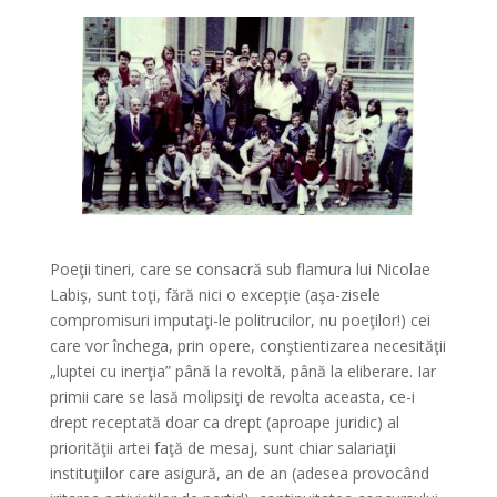
Poeţii tineri, care se consacră sub flamura lui Nicolae
Labiş, sunt toţi, fără nici o excepţie (aşa-zisele
compromisuri imputaţi-le politrucilor, nu poeţilor!) cei
care vor închega, prin opere, conştientizarea necesităţii
„luptei cu inerţia” până la revoltă, până la eliberare. Iar
primii care se lasă molipsiţi de revolta aceasta, ce-i
drept receptată doar ca drept (aproape juridic) al
priorităţii artei faţă de mesaj, sunt chiar salariaţii
instituţiilor care asigură, an de an (adesea provocând