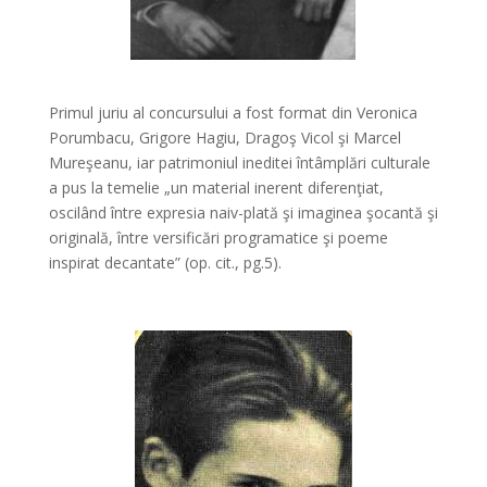
Primul juriu al concursului a fost format din Veronica
Porumbacu, Grigore Hagiu, Dragoş Vicol şi Marcel
Mureşeanu, iar patrimoniul ineditei întâmplări culturale
a pus la temelie „un material inerent diferenţiat,
oscilând între expresia naiv-plată şi imaginea şocantă şi
originală, între versificări programatice şi poeme
inspirat decantate” (op. cit., pg.5).