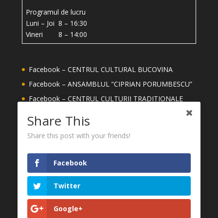
Programul de lucru
Luni – Joi 8 – 16:30
Vineri 8 – 14:00
Facebook – CENTRUL CULTURAL BUCOVINA
Facebook – ANSAMBLUL “CIPRIAN PORUMBESCU”
Facebook – CENTRUL CULTURII TRADITIONALE
Facebook – ȘCOALA DE ARTE ION IRIMESCU
Share This
SUCEAVA
Share this post with your friends!
Facebook – MEȘTERI DIN JUDETUL SUCEAVA
YouTube – CENTRUL CULTURAL BUCOVINA
Facebook
CONSILIUL JUDEȚEAN SUCEAVA
MUZEUL NAȚIONAL AL BUCOVINEI
Twitter
FESTIVALUL INTERNAȚIONAL CIPRIAN
Google+
PORUMBESCU