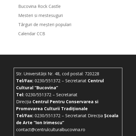
Bucovina Rock Castle
Mesteri si mestesuguri
Târguri de meșteri populari
Calendar CCB
Str. Universității Nr. 48, cod postal: 720228
Tel/Fax:
0230/551372 – Secretariat
Centrul
Cultural ”Bucovina”
Tel:
0230/551372 – Secretariat
Direcția
Centrul Pentru Conservarea si
Promovarea Culturii Tradiționale
Tel/Fax:
0230/551372 – Secretariat Direcția
Școala
de Arte “Ion Irimescu”
contact@centrulculturalbucovina.ro