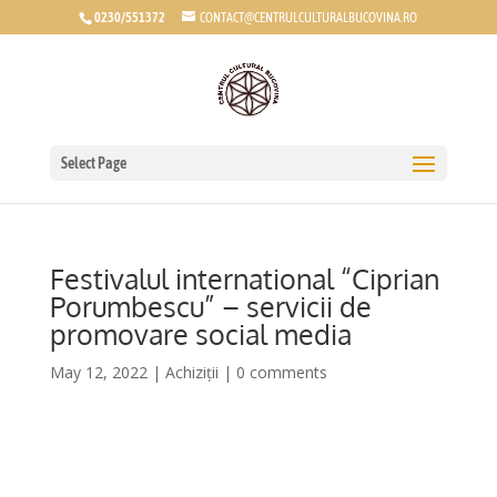
0230/551372
CONTACT@CENTRULCULTURALBUCOVINA.RO
Select Page
Festivalul international “Ciprian
Porumbescu” – servicii de
promovare social media
May 12, 2022
|
Achiziții
|
0 comments