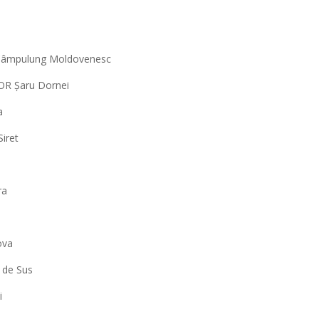
 Câmpulung Moldovenesc
OR Șaru Dornei
a
iret
ra
ova
 de Sus
i