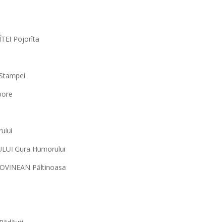
TEI Pojorîta
 Stampei
bore
ului
ULUI Gura Humorului
COVINEAN Păltinoasa