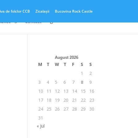
iva de folclor CCB
Zicalașii
Bucovina Rock Castle
ublice
Contact
August 2026
M
T
W
T
F
S
S
1
2
3
4
5
6
7
8
9
10
11
12
13
14
15
16
17
18
19
20
21
22
23
24
25
26
27
28
29
30
31
« Jul