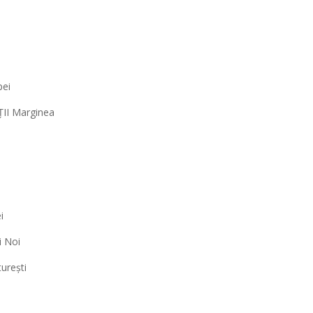
pei
ȚII Marginea
i
i Noi
urești