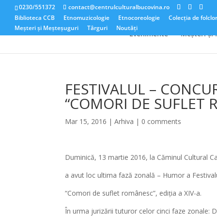
0230/551372
contact@centrulculturalbucovina.ro
Biblioteca CCB
Etnomuzicologie
Etnocoreologie
Colecția de folclo
Meșteri și Meșteșuguri
Târguri
Noutăți
Evenimente
Meșteri și
FESTIVALUL – CONCU
“COMORI DE SUFLET 
Mar 15, 2016
|
Arhiva
|
0 comments
Duminică, 13 martie 2016, la Căminul Cultural C
a avut loc ultima fază zonală – Humor a Festival
“Comori de suflet românesc”, ediția a XIV-a.
În urma jurizării tuturor celor cinci faze zonale