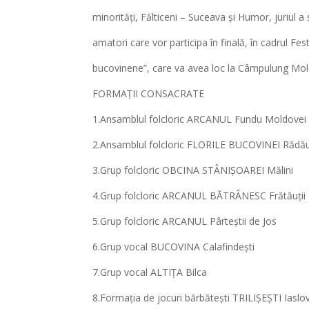
minorități, Fălticeni – Suceava și Humor, juriul a 
amatori care vor participa în finală, în cadrul Festi
bucovinene”, care va avea loc la Câmpulung Mold
FORMAȚII CONSACRATE
1.Ansamblul folcloric ARCANUL Fundu Moldovei
2.Ansamblul folcloric FLORILE BUCOVINEI Rădău
3.Grup folcloric OBCINA STÂNIȘOAREI Mălini
4.Grup folcloric ARCANUL BĂTRÂNESC Frătăuții
5.Grup folcloric ARCANUL Pârteștii de Jos
6.Grup vocal BUCOVINA Calafindești
7.Grup vocal ALTIȚA Bilca
8.Formația de jocuri bărbătești TRILIȘEȘTI Iaslo