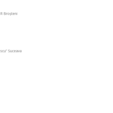
R Broșteni
mescu” Suceava