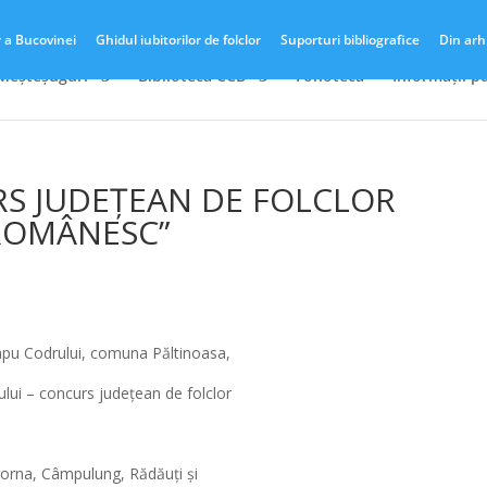
r a Bucovinei
Ghidul iubitorilor de folclor
Suporturi bibliografice
Din arh
 Meșteșuguri
Biblioteca CCB
Fonotecă
Informații p
RS JUDEȚEAN DE FOLCLOR
ROMÂNESC”
apu Codrului, comuna Păltinoasa,
ului – concurs județean de folclor
: Dorna, Câmpulung, Rădăuți și