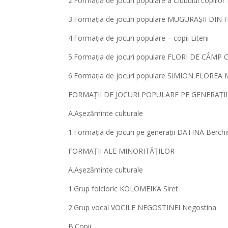
2.Formația de jocuri populare a Clubului copiilor
3.Formația de jocuri populare MUGURAȘII DIN 
4.Formația de jocuri populare – copii Liteni
5.Formația de jocuri populare FLORI DE CÂMP 
6.Formația de jocuri populare SIMION FLOREA M
FORMAȚII DE JOCURI POPULARE PE GENERAȚII
A.Așezăminte culturale
1.Formația de jocuri pe generații DATINA Berchi
FORMAȚII ALE MINORITĂȚILOR
A.Așezăminte culturale
1.Grup folcloric KOLOMEIKA Siret
2.Grup vocal VOCILE NEGOSTINEI Negostina
B.Copii