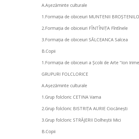
A.Așezăminte culturale
1.Formația de obiceiuri MUNTENII BROȘTENILO
2.Formația de obiceiuri FÎNTÎNIȚA Fîntînele
3.Formația de obiceiuri SĂLCEANCA Salcea
B.Copii
1.Formația de obiceiuri a Școlii de Arte “Ion Iri
GRUPURI FOLCLORICE
A.Așezăminte culturale
1.Grup folcloric CETINA Vama
2.Grup folcloric BISTRIȚA AURIE Ciocănești
3.Grup folcloric STRĂJERII Dolheștii Mici
B.Copii