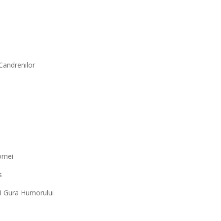
Candrenilor
rnei
s
I Gura Humorului