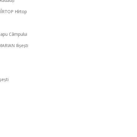
 Rădăuți
HÎRTOP Hîrtop
Capu Câmpului
ARIAN Ilișești
șești