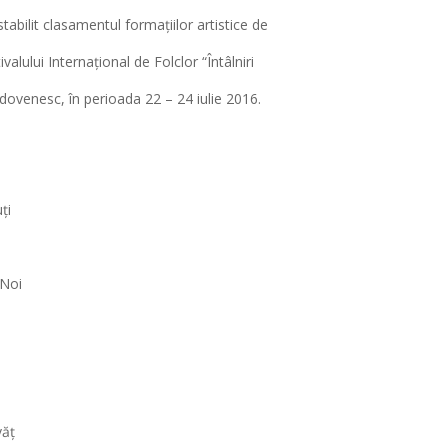
stabilit clasamentul formațiilor artistice de
valului Internațional de Folclor “Întâlniri
ovenesc, în perioada 22 – 24 iulie 2016.
ți
 Noi
văț