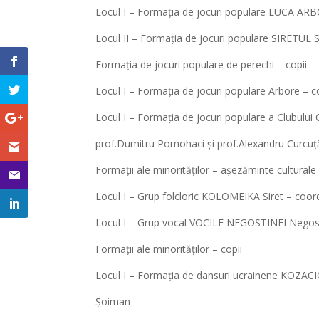
Locul I – Formația de jocuri populare LUCA ARBO
Locul II – Formația de jocuri populare SIRETUL S
Formația de jocuri populare de perechi – copii
Locul I – Formația de jocuri populare Arbore – co
Locul I – Formația de jocuri populare a Clubului C
prof.Dumitru Pomohaci și prof.Alexandru Curcuț
Formații ale minorităților – așezăminte culturale
Locul I – Grup folcloric KOLOMEIKA Siret – coor
Locul I – Grup vocal VOCILE NEGOSTINEI Negosti
Formații ale minorităților – copii
Locul I – Formația de dansuri ucrainene KOZACI
Șoiman