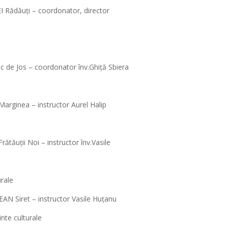
I Rădăuți – coordonator, director
 de Jos – coordonator înv.Ghiță Sbiera
arginea – instructor Aurel Halip
tăuții Noi – instructor înv.Vasile
urale
N Siret – instructor Vasile Huțanu
nte culturale