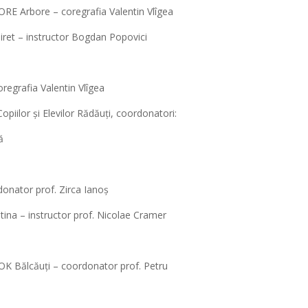
RE Arbore – coregrafia Valentin Vlîgea
iret – instructor Bogdan Popovici
regrafia Valentin Vlîgea
opiilor și Elevilor Rădăuți, coordonatori:
ă
donator prof. Zirca Ianoș
na – instructor prof. Nicolae Cramer
OK Bălcăuți – coordonator prof. Petru