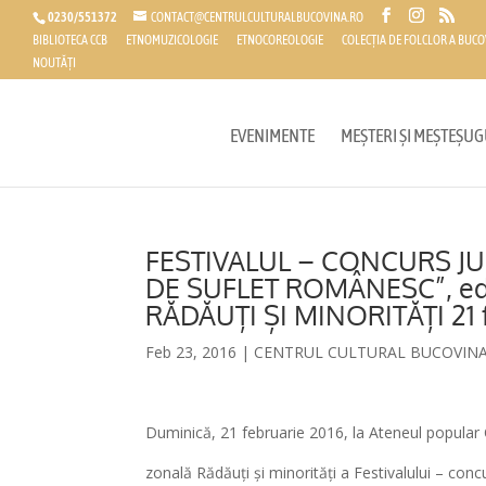
0230/551372
CONTACT@CENTRULCULTURALBUCOVINA.RO
BIBLIOTECA CCB
ETNOMUZICOLOGIE
ETNOCOREOLOGIE
COLECȚIA DE FOLCLOR A BUCO
NOUTĂȚI
EVENIMENTE
MEȘTERI ȘI MEȘTEȘUG
FESTIVALUL – CONCURS J
DE SUFLET ROMÂNESC”, edi
RĂDĂUȚI ȘI MINORITĂȚI 21 f
Feb 23, 2016
|
CENTRUL CULTURAL BUCOVIN
Duminică, 21 februarie 2016, la Ateneul popular 
zonală Rădăuți și minorități a Festivalului – co