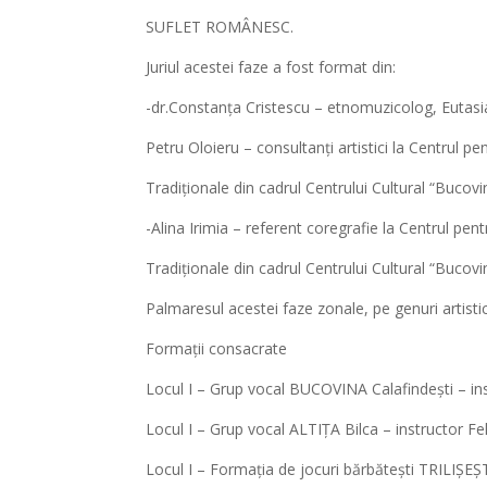
SUFLET ROMÂNESC.
Juriul acestei faze a fost format din:
-dr.Constanța Cristescu – etnomuzicolog, Eutasia
Petru Oloieru – consultanți artistici la Centrul 
Tradiționale din cadrul Centrului Cultural “Bucovi
-Alina Irimia – referent coregrafie la Centrul pe
Tradiționale din cadrul Centrului Cultural “Bucovi
Palmaresul acestei faze zonale, pe genuri artisti
Formații consacrate
Locul I – Grup vocal BUCOVINA Calafindești – ins
Locul I – Grup vocal ALTIȚA Bilca – instructor Fe
Locul I – Formația de jocuri bărbătești TRILIȘEȘT