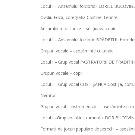
Locul I – Ansamblul folcloric FLORILE BUCOVINE
Ovidiu Foca, coregrafia Costinel Leonte
Ansambluri folclorice – secțiunea copii
Locul I – Ansamblul folcloric BRĂDETUL Horodnic
Grupuri vocale – așezăminte culturale
Locul I – Grup vocal PĂSTRĂTORII DE TRADIȚII M
Grupuri vocale – copii
Locul I – Grup vocal COSTIȘANCA Costișa, com.Fră
Nemțoc
Grupuri vocal – instrumentale – așezăminte cult
Locul I –Grup vocal-instrumental DOR BUCOVINEA
Formații de jocuri populare de perechi – așezămi