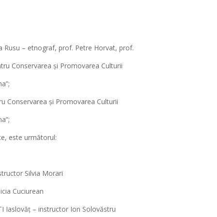
 Rusu – etnograf, prof. Petre Horvat, prof.
pentru Conservarea și Promovarea Culturii
na”;
ntru Conservarea și Promovarea Culturii
na”;
ce, este următorul:
tructor Silvia Morari
licia Cuciurean
I Iaslovăț – instructor Ion Solovăstru