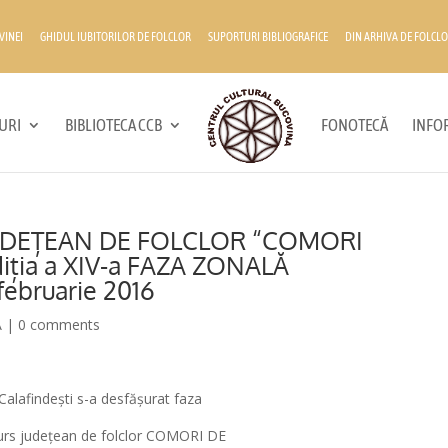
VINEI
GHIDUL IUBITORILOR DE FOLCLOR
SUPORTURI BIBLIOGRAFICE
DIN ARHIVA DE FOLCLO
URI
BIBLIOTECA CCB
FONOTECĂ
INFOR
UDEȚEAN DE FOLCLOR “COMORI
ția a XIV-a FAZA ZONALĂ
ebruarie 2016
A
|
0 comments
Calafindești s-a desfășurat faza
ncurs județean de folclor COMORI DE