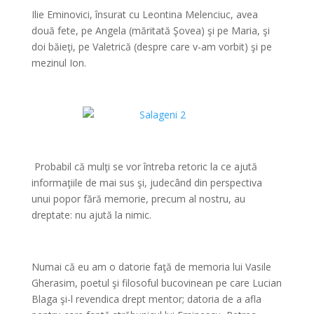
Ilie Eminovici, însurat cu Leontina Melenciuc, avea
două fete, pe Angela (măritată Şovea) şi pe Maria, şi
doi băieţi, pe Valetrică (despre care v-am vorbit) şi pe
mezinul Ion.
*
*
Probabil că mulţi se vor întreba retoric la ce ajută
informaţiile de mai sus şi, judecând din perspectiva
unui popor fără memorie, precum al nostru, au
dreptate: nu ajută la nimic.
*
Numai că eu am o datorie faţă de memoria lui Vasile
Gherasim, poetul şi filosoful bucovinean pe care Lucian
Blaga şi-l revendica drept mentor; datoria de a afla