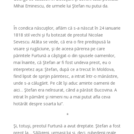
Mihai Eminescu, de urmele lui Ştefan nu putui da.
*
În condica născuţilor, aflăm că s-a născut în 24 ianuarie
1818 stil vechi şi fu botezat de preotul Nicolae
Sevescu. Atâta se vede, că era o fire predispusă la
visare şi rugăciune, şi de aceea părerea pe care
părintele Furtună a câştigat-o din spusele oamenilor,
mai înainte, că Ştefan ar fi fost undeva preot, eu o
interpretez aşa: Ştefan, după ce a trecut în Moldova,
fiind lipsit de sprijin părintesc, a intrat într-o mănăstire,
unde s-a călugărit. Pe cât îşi aduc aminte oamenii de
aici… Ştefan era neînsurat, când a părăsit Bucovina. A
intrat în pământ şi nimeni nu a mai putut afla ceva
hotărât despre soarta lui”.
*
Şi, totuşi, preotul Furtună a avut dreptate. Ştefan a fost
preot la… Sălăgeni, urmaşii lui şi, deci, rubedenii reale