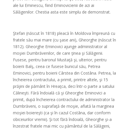
ale lui Eminescu, fiind Eminovicienii de azi ai
Sălăgenilor. Chestia asta este simplu de demonstrat.
*
Ştefan (născut în 1818) pleacă în Moldova împreună cu
fratele său mai mare (cu şase ani), Gheorghe (născut în
1812). Gheorghe Eminovici ajunge administrator al
moşiei Dumbrăvenilor, de care ţinea şi Sălăgenii.
Fusese, pentru baronul Mustaţă şi, ulterior, pentru
boierii Balş, ceea ce fusese bunicul său, Petrea
Eminovici, pentru boierii Cârstea din Costâna. Petrea, la
încheierea contractului, a primit, printre altele, şi 15
prăjini de pământ în Hreaţca, deci într-o parte a satului
Călineşti. Fără îndoială că şi Gheorghe Eminovici a
primit, după încheierea contractului de administrator la
Dumbrăveni, o suprafaţă de moşie, aflată la marginea
moşiei boiereşti (ca şi în cazul Costâna, dar conform
obiceiurilor vremii). Şi tot fără îndoială, Gheorghe şi-a
înzestrat fratele mai mic cu pământul de la Sălăgeni,