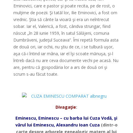
Eminovici, care e pastor şi poate recita, pe de rost, o
mulţime de poezii. Şi tatăl lor, Ilie Eminovici, a fost om
vrednic. Ştia să cânte la vioară şi era un neîntrecut
sobar. Iar el, Valerică, a fost, cândva strungar, fiind
născut „în 28 iunie 1959, în satul Sălăjeni, comuna
Dumbrăveni, judeţul Suceava”. Îmi repetă formula asta
de două ori, iar ochii, nu ştiu de ce, i se tulbură uşor,
aşa că-i întind iar mâna, iar el îşi scoate mănuşa, şi-l
întreb dacă nu are ceva documente vechi pe acasă. Nu
are, pentru că gospodăria lor a ars de două ori şi
scrum s-au făcut toate.
*
Divagaţie
:
Eminescu, Eminescu – cu barba lui Cuza Vodă, şi
vărul lui Eminescu, Alexandru Ioan Cuza
(dintr-o
carte despre arborele genealogic matern al lui