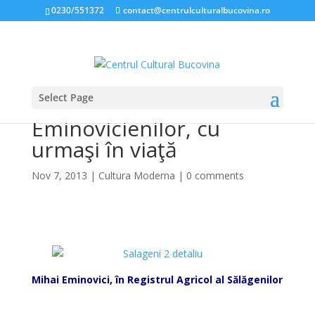
0230/551372
contact@centrulculturalbucovina.ro
Select Page
Un sat al
Eminovicienilor, cu
urmaşi în viaţă
Nov 7, 2013
|
Cultura Moderna
|
0 comments
*
Mihai Eminovici, în Registrul Agricol al Sălăgenilor
*