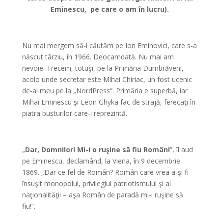
Eminescu, pe care o am în lucru).
*
Nu mai mergem să-l căutăm pe Ion Eminovici, care s-a
născut târziu, în 1966. Deocamdată. Nu mai am
nevoie. Trecem, totuşi, pe la Primăria Dumbrăveni,
acolo unde secretar este Mihai Chiriac, un fost ucenic
de-al meu pe la „NordPress”. Primăria e superbă, iar
Mihai Eminescu şi Leon Ghyka fac de strajă, ferecaţi în
piatra busturilor care-i reprezintă.
*
„
Dar, Domnilor! Mi-i o ruşine să fiu Român!
”, îl aud
pe Eminescu, declamând, la Viena, în 9 decembrie
1869. „Dar ce fel de Român? Român care vrea a-şi fi
însuşit monopolul, privilegiul patriotismului şi al
naţionalităţii – aşa Român de paradă mi-i ruşine să
fiu!”.