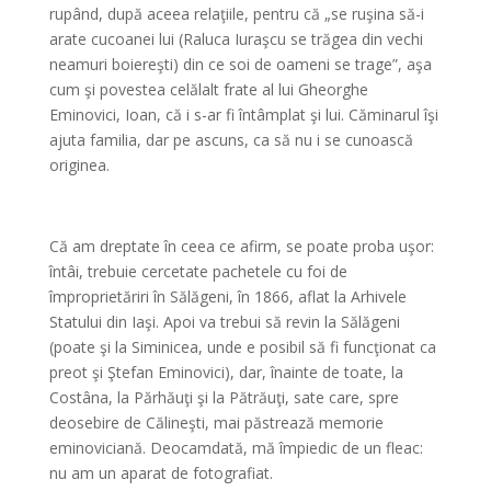
rupând, după aceea relaţiile, pentru că „se ruşina să-i
arate cucoanei lui (Raluca Iuraşcu se trăgea din vechi
neamuri boiereşti) din ce soi de oameni se trage”, aşa
cum şi povestea celălalt frate al lui Gheorghe
Eminovici, Ioan, că i s-ar fi întâmplat şi lui. Căminarul îşi
ajuta familia, dar pe ascuns, ca să nu i se cunoască
originea.
*
Că am dreptate în ceea ce afirm, se poate proba uşor:
întâi, trebuie cercetate pachetele cu foi de
împroprietăriri în Sălăgeni, în 1866, aflat la Arhivele
Statului din Iaşi. Apoi va trebui să revin la Sălăgeni
(poate şi la Siminicea, unde e posibil să fi funcţionat ca
preot şi Ştefan Eminovici), dar, înainte de toate, la
Costâna, la Părhăuţi şi la Pătrăuţi, sate care, spre
deosebire de Călineşti, mai păstrează memorie
eminoviciană. Deocamdată, mă împiedic de un fleac:
nu am un aparat de fotografiat.