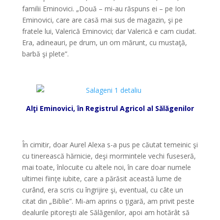
familii Eminovici. „Două – mi-au răspuns ei – pe Ion
Eminovici, care are casă mai sus de magazin, şi pe
fratele lui, Valerică Eminovici; dar Valerică e cam ciudat.
Era, adineauri, pe drum, un om mărunt, cu mustaţă,
barbă şi plete”.
*
Alţi Eminovici, în Registrul Agricol al Sălăgenilor
*
În cimitir, doar Aurel Alexa s-a pus pe căutat temeinic şi
cu tinerească hărnicie, deşi mormintele vechi fuseseră,
mai toate, înlocuite cu altele noi, în care doar numele
ultimei fiinţe iubite, care a părăsit această lume de
curând, era scris cu îngrijire şi, eventual, cu câte un
citat din „Biblie”. Mi-am aprins o ţigară, am privit peste
dealurile pitoreşti ale Sălăgenilor, apoi am hotărât să