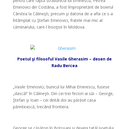
pentru care faptă străbunicul lui Eminescu, Petrea
Eminovici din Costâna, a fost împroprietărit de boierul
Cârstea la Călineşti, precum şi datoria de a afla ce s-a
întâmplat cu Ştefan Eminovici, fratele mai mic al
căminarului, care-l însoţise în Moldova.
*
Poetul şi filosoful Vasile Gherasim – desen de
Radu Bercea
*
„Vasile Eminovici, bunicul lui Mihai Eminescu, fusese
„dascăl” în Călineşti. Din cei trei feciori ai săi – George,
Ştefan şi Ioan – cei dintâi doi au părăsit casa
părintească, trecând frontiera.
*
George se căsători în Botoşani şi deveni tatăl poetului