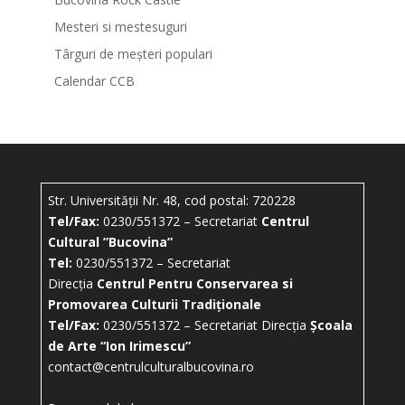
Mesteri si mestesuguri
Târguri de meșteri populari
Calendar CCB
Str. Universității Nr. 48, cod postal: 720228
Tel/Fax:
0230/551372 – Secretariat
Centrul
Cultural ”Bucovina”
Tel:
0230/551372 – Secretariat
Direcția
Centrul Pentru Conservarea si
Promovarea Culturii Tradiționale
Tel/Fax:
0230/551372 – Secretariat Direcția
Școala
de Arte “Ion Irimescu”
contact@centrulculturalbucovina.ro