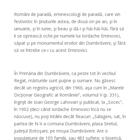
*
Români de paradă, eminescologi de paradă, care vin
festivistic în ţinuturile astea, de două ori pe an, şi în
ianuarie, şi în iunie, şi beau şi dă-i şi hăi-hăi-hăi, fără să
li se oprească ochii pe numele lui Iordache Eminovici,
săpat şi pe monumentul eroilor din Dumbrăveni, şi fără
să se întrebe ce-i cu acest Eminovici.
*
În Primăria din Dumbrăveni, ca peste tot în vechiul
Regat, mărturiile sunt puţine şi sumare. Nu găsesc
decât un registru agricol, din 1960, aşa cum în „Marele
Dicţionar Geografic al României”, volumul V (p. 331),
îngrijit de Ioan George Lahovari şi publicat, la „Socec”,
în 1902 (deci când Iordache Eminovici încă nu se
născuse), nu poţi întâlni decât fleacuri: „Sälägeni, sat, în
partea de N-V a comuna Dumbrăveni, plasa Siretul,
judeţul Botoşani, pe moşia Dumbrăveni. Are o
populaţiune de 105 familii, sau 483 suflete; o biserică,