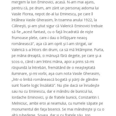
mergem la Ion Eminovici, acasă. N-am mai ajuns,
pentru că, pe drum, am zărit un personaj aidoma lui
Vasile Florea, nepot de-al lui Eminescu, pe care îl
întâlnea Vasile Gherasim, în toamna anului 1922, la
Călineşti, şi-am ştiut sigur că Valerică Eminovici trebuie
să fie „acest fantast, cu o faţă încadrată de nişte
frumoase plete, care-i dau o înfăţişare neaoş
românească”, aşa că am oprit şi l-am strigat, iar
Valerică s-a întors din drum, ca să mă întâmpine. Purta,
pe mâna dreaptă, o mănuşă fără degete, pe care şi-a
scos-o, când i-am întins mâna, apoi a prins să-mi
răspundă la întrebări, fremătând de o neaşteptată
iluminare, şi-mi vorbi, aşa cum nota Vasile Gherasim,
„într-o limbă românească bogată şi părţi de gândire
sunt foarte logic însăilată”. Nu ştie dacă se înrudeşte
sau nu cu Eminescu, dar e mândru de bunicul lui,
Iordache Eminovici, şi de fratele bunicii, Constantin I.
Melniciuc, ambii eroi ai neamului, cu numele săpate pe
monumentul din faţa bisericii. Se mai mândreşte şi cu o
altă rubedenie, Şovea, dar şi cu fratele său, Ion