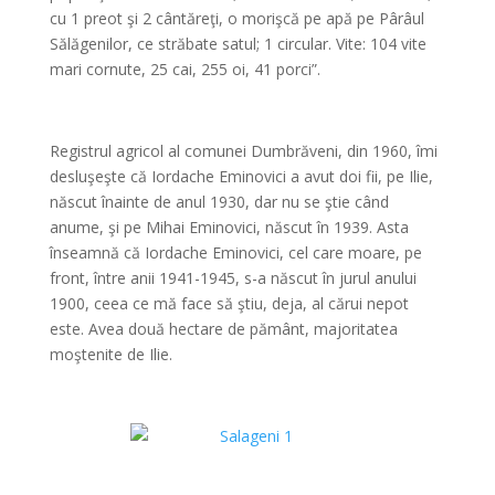
cu 1 preot şi 2 cântăreţi, o morişcă pe apă pe Pârâul
Sălăgenilor, ce străbate satul; 1 circular. Vite: 104 vite
mari cornute, 25 cai, 255 oi, 41 porci”.
*
Registrul agricol al comunei Dumbrăveni, din 1960, îmi
desluşeşte că Iordache Eminovici a avut doi fii, pe Ilie,
născut înainte de anul 1930, dar nu se ştie când
anume, şi pe Mihai Eminovici, născut în 1939. Asta
înseamnă că Iordache Eminovici, cel care moare, pe
front, între anii 1941-1945, s-a născut în jurul anului
1900, ceea ce mă face să ştiu, deja, al cărui nepot
este. Avea două hectare de pământ, majoritatea
moştenite de Ilie.
*
*