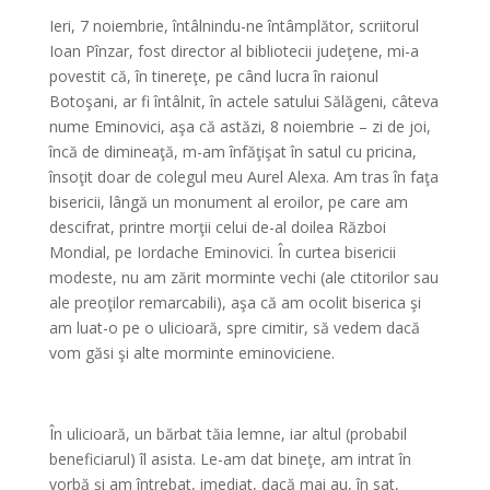
Ieri, 7 noiembrie, întâlnindu-ne întâmplător, scriitorul
Ioan Pînzar, fost director al bibliotecii judeţene, mi-a
povestit că, în tinereţe, pe când lucra în raionul
Botoşani, ar fi întâlnit, în actele satului Sălăgeni, câteva
nume Eminovici, aşa că astăzi, 8 noiembrie – zi de joi,
încă de dimineaţă, m-am înfăţişat în satul cu pricina,
însoţit doar de colegul meu Aurel Alexa. Am tras în faţa
bisericii, lângă un monument al eroilor, pe care am
descifrat, printre morţii celui de-al doilea Război
Mondial, pe Iordache Eminovici. În curtea bisericii
modeste, nu am zărit morminte vechi (ale ctitorilor sau
ale preoţilor remarcabili), aşa că am ocolit biserica şi
am luat-o pe o ulicioară, spre cimitir, să vedem dacă
vom găsi şi alte morminte eminoviciene.
*
În ulicioară, un bărbat tăia lemne, iar altul (probabil
beneficiarul) îl asista. Le-am dat bineţe, am intrat în
vorbă şi am întrebat, imediat, dacă mai au, în sat,