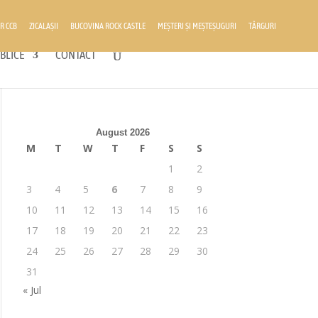
R CCB
ZICALAȘII
BUCOVINA ROCK CASTLE
MEȘTERI ȘI MEȘTEȘUGURI
TÂRGURI
BLICE
CONTACT
August 2026
M
T
W
T
F
S
S
1
2
3
4
5
6
7
8
9
10
11
12
13
14
15
16
17
18
19
20
21
22
23
24
25
26
27
28
29
30
31
« Jul