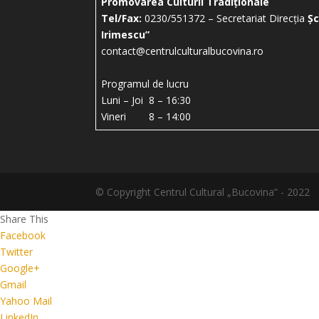
Promovarea Culturii Tradiționale
Tel/Fax:
0230/551372 – Secretariat Direcția
Șc
Irimescu”
contact@centrulculturalbucovina.ro
Programul de lucru
Luni – Joi 8 – 16:30
Vineri 8 – 14:00
© Copyright Centrul Cultural „Bucovina” - 2022
Share This
Facebook
Twitter
Google+
Gmail
Yahoo Mail
LinkedIn