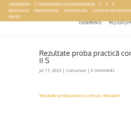
0230/551372
CONTACT@CENTRULCULTURALBUCOVINA.RO
BIBLIOTECA CCB
ETNOMUZICOLOGIE
ETNOCOREOLOGIE
COLECȚIA DE FOLCLOR A BUCO
NOUTĂȚI
EVENIMENTE
MEȘTERI ȘI
Rezultate proba practică con
II S
Jul 17, 2023
|
Concursuri
|
0 comments
Rezultate proba practica concurs dansatori