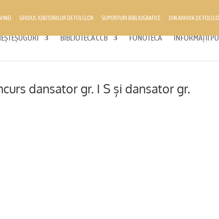
VINEI
GHIDUL IUBITORILOR DE FOLCLOR
SUPORTURI BIBLIOGRAFICE
DIN ARHIVA DE FOLCLO
 MEȘTEȘUGURI
BIBLIOTECA CCB
FONOTECĂ
INFORMAȚII PU
curs dansator gr. I S și dansator gr.