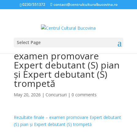
0230/551372
contact@centrulculturalbucovina.ro
Select Page
Rezultate finale –
examen promovare
Expert debutant (S) pian
și Expert debutant (S)
trompetă
May 20, 2026
|
Concursuri
|
0 comments
Rezultate finale – examen promovare Expert debutant
(S) pian și Expert debutant (S) trompetă